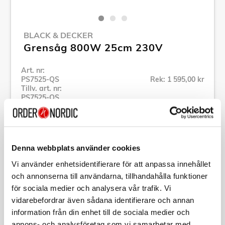
BLACK & DECKER
Grensåg 800W 25cm 230V
Art. nr:
PS7525-QS
Rek: 1 595,00 kr
Tillv. art. nr:
PS7525-QS
Se alla produkter inom Black & Decker
Denna webbplats använder cookies
Specifikation
Vi använder enhetsidentifierare för att anpassa innehållet
och annonserna till användarna, tillhandahålla funktioner
Beskrivning
för sociala medier och analysera vår trafik. Vi
vidarebefordrar även sådana identifierare och annan
Art. nr:
PS7525-QS
information från din enhet till de sociala medier och
Tillv. art. nr:
PS7525-QS
annons- och analysföretag som vi samarbetar med.