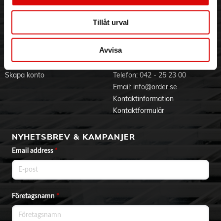
Produktdokument
Jobba hos oss
Integritetspolicy
Aktuellt på Order
Om cookies
Tillåt urval
Varumärken
Avvisa
BLI KUND
KONTAKTA OSS
Skapa konto
Telefon:
042 - 25 23 00
Email:
info@order.se
Kontaktinformation
Kontaktformulär
NYHETSBREV & KAMPANJER
Email address
*
Företagsnamn
*