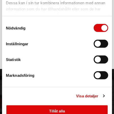
För hel kartong beställ:
Dessa kan i sin tur kombinera informationen med annan
10
information som du har tillhandahållit eller som de har
Gunilla 24V Kabel-touchdmmer
samlat in när du har använt deras tjänster.
Samtyckesval
Vill du kunna dimma ditt LEDstrip KIT, då är Gunilla cable
Nödvändig
dimmer den perfekta dimmern. Gunilla är en 24V
touchdimmer som har en anpassad DC-kontakt för att enkelt
kunna kopplas tillsammans med ditt Llitt LEDstrip KIT.
Inställningar
Läs mer
Specifikationer
Statistik
Drift och anslutning
Dimbar: Ja
IP-klass: 20
Färg och material
Marknadsföring
Material: Plast
ORDER NORDIC
KUNDTJÄNST
Mått och installation
3PL
Allmänna villkor
Driftsmiljö: Inomhus / torra utrymmen
Om oss
Vanliga frågor
Visa detaljer
Höjd (mm): 20
Vår historia
Service & Support
Bredd (mm): 30
Längd (mm): 70
Hållbarhet
Ansökan om RMA
Vikt (kg): 0,08
Tillåt alla
Visselblåsning
Godsefterlysning & Felleverans