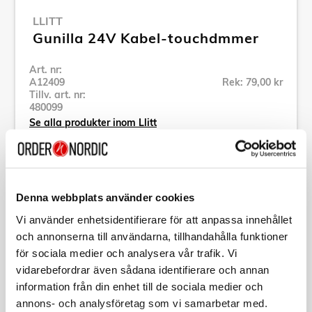
LLITT
Gunilla 24V Kabel-touchdmmer
Art. nr:
A12409
Rek: 79,00 kr
Tillv. art. nr:
480099
Se alla produkter inom Llitt
Specifikation
Denna webbplats använder cookies
Vi använder enhetsidentifierare för att anpassa innehållet
Beskrivning
och annonserna till användarna, tillhandahålla funktioner
för sociala medier och analysera vår trafik. Vi
Art. nr:
A12409
vidarebefordrar även sådana identifierare och annan
Tillv. art. nr:
480099
information från din enhet till de sociala medier och
EAN-kod:
7392971148687
annons- och analysföretag som vi samarbetar med.