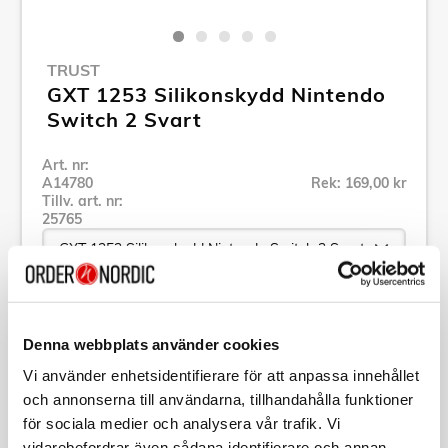
TRUST
GXT 1253 Silikonskydd Nintendo
Switch 2 Svart
Art. nr:
A14780
Rek: 169,00 kr
Tillv. art. nr:
25765
Se alla produkter inom Trust
Denna webbplats använder cookies
Vi använder enhetsidentifierare för att anpassa innehållet
Specifikation
och annonserna till användarna, tillhandahålla funktioner
för sociala medier och analysera vår trafik. Vi
Beskrivning
vidarebefordrar även sådana identifierare och annan