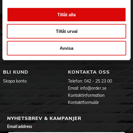
Specifikationer:
Vikt: 102 g
3PL
Allmänna villkor
Höjd: 121 mm
Om oss
Vanliga frågor
Tillåt alla
Djup: 29 mm
Vår historia
Service & Support
Bredd: 276 mm
Kompatibel enhet: Nintendo Switch 2
Hållbarhet
Ansökan om RMA
Tillåt urval
Visselblåsning
Godsefterlysning & Felleverans
Jobba hos oss
Integritetspolicy
Avvisa
Aktuellt på Order
Om cookies
Varumärken
BLI KUND
KONTAKTA OSS
Skapa konto
Telefon:
042 - 25 23 00
Email:
info@order.se
Kontaktinformation
Kontaktformulär
NYHETSBREV & KAMPANJER
Email address
*