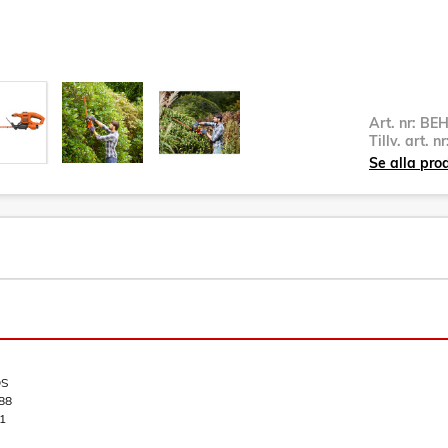
Art. nr:
BEH
Tillv. art. n
Se alla pro
QS
88
1