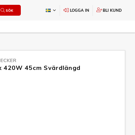
LOGGA IN
BLI KUND
SÖK
DECKER
x 420W 45cm Svärdlängd