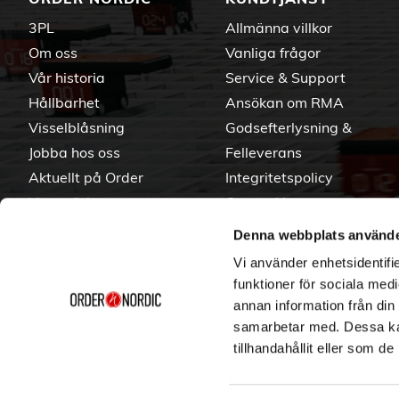
3PL
Allmänna villkor
Om oss
Vanliga frågor
Vår historia
Service & Support
Hållbarhet
Ansökan om RMA
Visselblåsning
Godsefterlysning &
Jobba hos oss
Felleverans
Aktuellt på Order
Integritetspolicy
Varumärken
Om cookies
Denna webbplats använde
Vi använder enhetsidentifie
funktioner för sociala medi
annan information från din
samarbetar med. Dessa kan
tillhandahållit eller som d