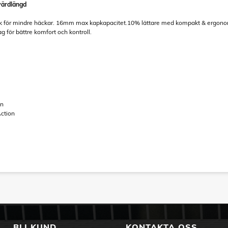
värdlängd
k för mindre häckar. 16mm max kapkapacitet.10% lättare med kompakt & ergonomis
g för bättre komfort och kontroll.
in
Action
BLI KUND
KONTAKTA OSS