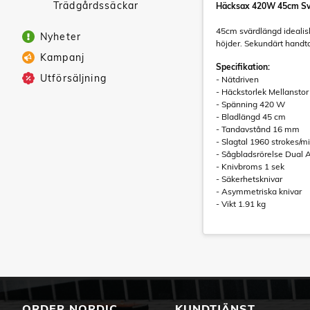
Trädgårdssäckar
Häcksax 420W 45cm S
45cm svärdlängd idealis
Nyheter
höjder. Sekundärt handta
Kampanj
Specifikation:
Utförsäljning
- Nätdriven
- Häckstorlek Mellanstor
- Spänning 420 W
- Bladlängd 45 cm
- Tandavstånd 16 mm
- Slagtal 1960 strokes/m
- Sågbladsrörelse Dual 
- Knivbroms 1 sek
- Säkerhetsknivar
- Asymmetriska knivar
- Vikt 1.91 kg
ORDER NORDIC
KUNDTJÄNST