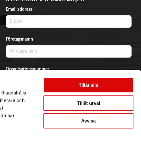
Email address
*
Företagsnamn
*
Organisationsnummer
*
Tillåt alla
illhandahålla
Ja, jag vill prenumerera på nyhetsbrevet.
ifierare och
Tillåt urval
vi
 du har
Avvisa
Skicka