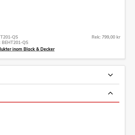
T201-QS
Rek: 799,00 kr
r:
BEHT201-QS
dukter inom Black & Decker