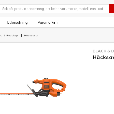
Utförsäljning
Varumärken
tyg & Redskap
Häcksaxar
BLACK & 
Häcksa