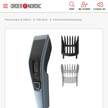
SÖK
BLI KUND
LOGGA IN
Personvård & Hälsa
Hårvård
Hårtrimmer/Grooming