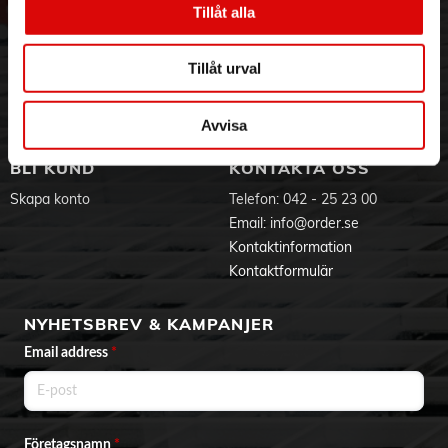
Prestanda
Tillåt alla
Hållbarhet
Ansökan om RMA
- Trim-n-Flow-teknik för kontinuerlig klippning
Visselblåsning
Godsefterlysning & Felleverans
- Maximal precision med dubbla blad
- Få en perfekt men skyddande trimning
Jobba hos oss
Integritetspolicy
Tillåt urval
Aktuellt på Order
Om cookies
Exakt längdkontroll
Varumärken
- Kan justeras i olika längdinställningar
Avvisa
- Tämjer skägg och stubb
BLI KUND
KONTAKTA OSS
För lång hållbarhet
- Bladen behöver aldrig smörjas
Skapa konto
Telefon:
042 - 25 23 00
- Garanti för köpskydd
Email:
info@order.se
Kontaktinformation
Kontaktformulär
NYHETSBREV & KAMPANJER
Email address
*
Företagsnamn
*