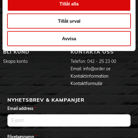
Tillåt alla
- Keramiskt belagda inre komponenter
Hållbarhet
Ansökan om RMA
- 6 kombinationer av 2 hastigheter och 3 temperaturer och
Visselblåsning
Godsefterlysning & Felleverans
Cool Shot
Jobba hos oss
Integritetspolicy
Tillåt urval
- Avtagbart filter för enkel rengöring
- 1,70 m lång sladd
Aktuellt på Order
Om cookies
Varumärken
Avvisa
BLI KUND
KONTAKTA OSS
Skapa konto
Telefon:
042 - 25 23 00
Email:
info@order.se
Kontaktinformation
Kontaktformulär
NYHETSBREV & KAMPANJER
Email address
*
Företagsnamn
*