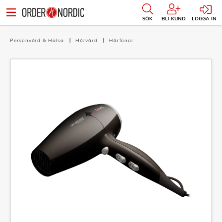
SÖK
BLI KUND
LOGGA IN
Personvård & Hälsa
Hårvård
Hårfönar