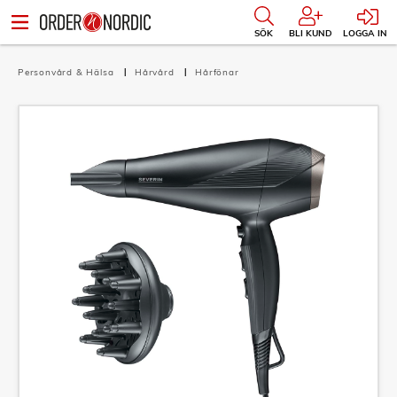
SÖK
BLI KUND
LOGGA IN
Personvård & Hälsa
Hårvård
Hårfönar