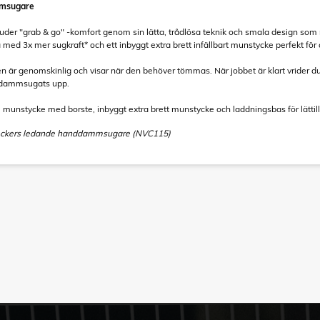
msugare
r "grab & go" -komfort genom sin lätta, trådlösa teknik och smala design som
a med 3x mer sugkraft* och ett inbyggt extra brett infällbart munstycke perfekt f
är genomskinlig och visar när den behöver tömmas. När jobbet är klart vrider du 
m dammsugats upp.
, munstycke med borste, inbyggt extra brett munstycke och laddningsbas för lättill
Deckers ledande handdammsugare (NVC115)