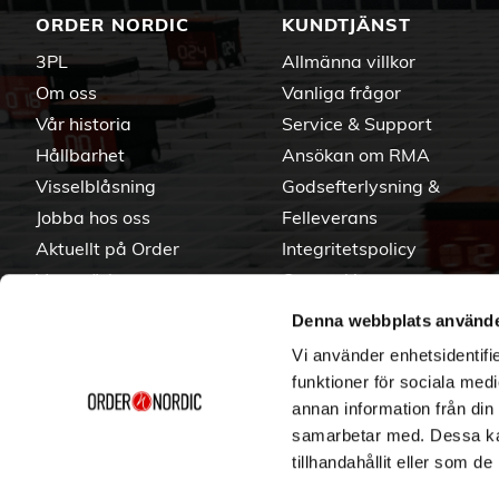
ORDER NORDIC
KUNDTJÄNST
3PL
Allmänna villkor
Om oss
Vanliga frågor
Vår historia
Service & Support
Hållbarhet
Ansökan om RMA
Visselblåsning
Godsefterlysning &
Jobba hos oss
Felleverans
Aktuellt på Order
Integritetspolicy
Varumärken
Om cookies
Denna webbplats använde
Vi använder enhetsidentifie
funktioner för sociala medi
annan information från din
samarbetar med. Dessa kan
tillhandahållit eller som d