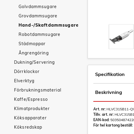
Golvdammsugare
Grovdammsugare
Hand-/Skaftdammsugare
Robotdammsugare
Städmoppar
Ångrengöring
Dukning/Servering
Dörrklockor
Specifikation
Elverktyg
Förbrukningsmaterial
Beskrivning
Kaffe/Espresso
Klimatprodukter
Art. nr:
HLVC315B11-
Tillv. art. nr:
HLVC315B
Köksapparater
EAN-kod:
50350487422
För hel kartong beställ:
Köksredskap