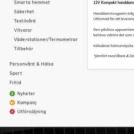
Smarta hemmet
12V Kompakt handdam
Säkerhet
Handdammsugaren erbjude
Utformad för att leverer
Textilvård
Den påslösa uppsamlaren 
Vitvaror
behöva vidröra det so
Väderstationer/Termometrar
Inkluderar listmunstycke
Tillbehör
*jämfört med Black & 
Personvård & Hälsa
Sport
Fritid
Nyheter
Kampanj
Utförsäljning