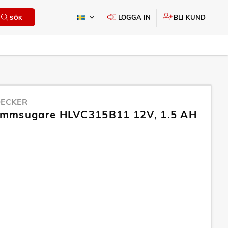
LOGGA IN
BLI KUND
SÖK
DECKER
mmsugare HLVC315B11 12V, 1.5 AH