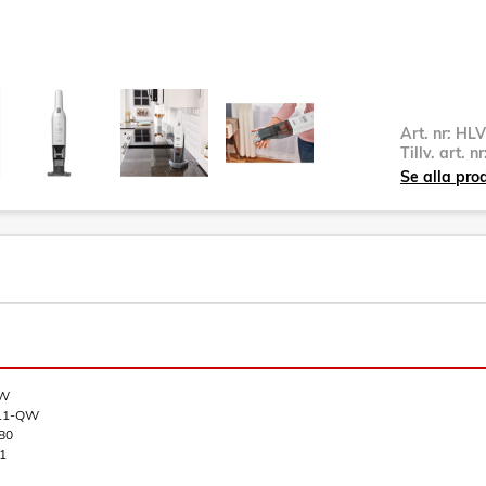
Art. nr:
HLV
Tillv. art. n
Se alla pro
QW
11-QW
80
1