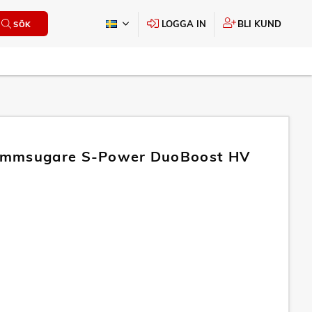
LOGGA IN
BLI KUND
SÖK
mmsugare S-Power DuoBoost HV