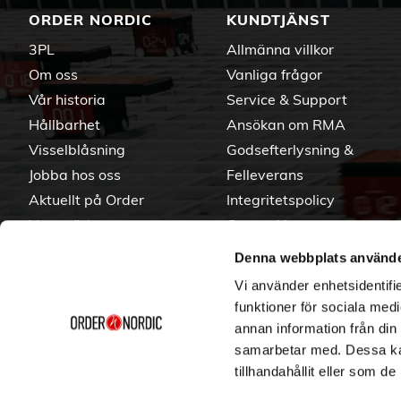
ORDER NORDIC
KUNDTJÄNST
3PL
Allmänna villkor
Om oss
Vanliga frågor
Vår historia
Service & Support
Hållbarhet
Ansökan om RMA
Visselblåsning
Godsefterlysning &
Jobba hos oss
Felleverans
Aktuellt på Order
Integritetspolicy
Varumärken
Om cookies
Denna webbplats använde
Vi använder enhetsidentifie
funktioner för sociala medi
annan information från din
samarbetar med. Dessa kan
tillhandahållit eller som d