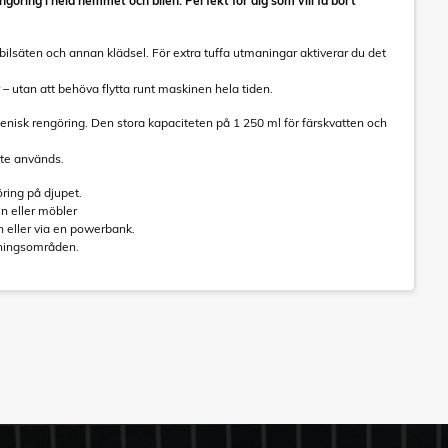
ngöring i hela hemmet och bilen. Perfekt för dig som vill få bort
 bilsäten och annan klädsel. För extra tuffa utmaningar aktiverar du det
– utan att behöva flytta runt maskinen hela tiden.
enisk rengöring. Den stora kapaciteten på 1 250 ml för färskvatten och
nte används.
öring på djupet.
en eller möbler
n eller via en powerbank.
ndningsområden.