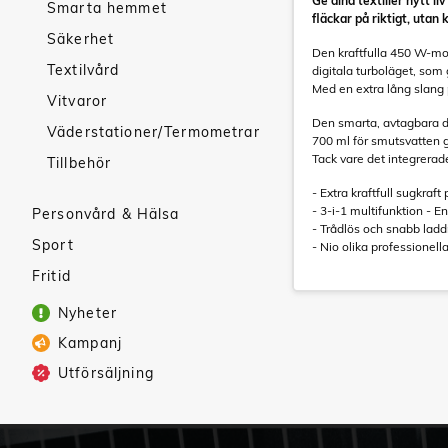
Ge dina textilier nytt l
Smarta hemmet
fläckar på riktigt, utan 
Säkerhet
Den kraftfulla 450 W-moto
Textilvård
digitala turboläget, som 
Med en extra lång slang 
Vitvaror
Den smarta, avtagbara du
Väderstationer/Termometrar
700 ml för smutsvatten g
Tack vare det integrerad
Tillbehör
- Extra kraftfull sugkra
- 3-i-1 multifunktion - E
Personvård & Hälsa
- Trådlös och snabb ladd
Sport
- Nio olika professionel
Fritid
Nyheter
Kampanj
Utförsäljning