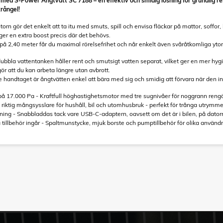
iv med S-Power Ångtvätt SC 7188 – en effektiv och smidig lösning för grundlig re
krångel!
rn gör det enkelt att ta itu med smuts, spill och envisa fläckar på mattor, soffor,
ger en extra boost precis där det behövs.
på 2,40 meter får du maximal rörelsefrihet och når enkelt även svåråtkomliga ytor 
bbla vattentanken håller rent och smutsigt vatten separat, vilket ger en mer hygi
ör att du kan arbeta längre utan avbrott.
e handtaget är ångtvätten enkel att bära med sig och smidig att förvara när den i
ft på 17.000 Pa - Kraftfull höghastighetsmotor med tre sugnivåer för noggrann reng
n riktig mångsysslare för hushåll, bil och utomhusbruk - perfekt för trånga utrymm
ning - Snabbladdas tack vare USB-C-adaptern, oavsett om det är i bilen, på dator
la tillbehör ingår - Spaltmunstycke, mjuk borste och pumptillbehör för olika anvä