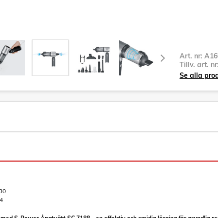
Art. nr:
A16
Tillv. art. n
Se alla pro
30
4