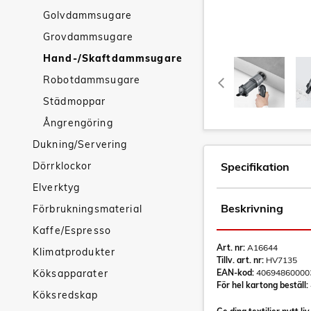
Golvdammsugare
Grovdammsugare
Hand-/Skaftdammsugare
Robotdammsugare
Städmoppar
Ångrengöring
Dukning/Servering
Dörrklockor
Specifikation
Elverktyg
Beskrivning
Förbrukningsmaterial
Kaffe/Espresso
Art. nr:
A16644
Klimatprodukter
Tillv. art. nr:
HV7135
Köksapparater
EAN-kod:
40694860000
För hel kartong beställ:
Köksredskap