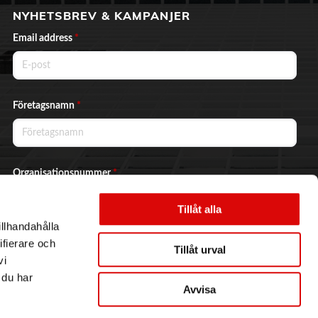
NYHETSBREV & KAMPANJER
Email address
*
Företagsnamn
*
Organisationsnummer
*
Tillåt alla
illhandahålla
Ja, jag vill prenumerera på nyhetsbrevet.
ifierare och
Tillåt urval
vi
 du har
Avvisa
Skicka