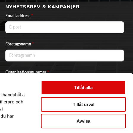
NYHETSBREV & KAMPANJER
Email address
*
Företagsnamn
*
Organisationsnummer
*
Tillåt alla
illhandahålla
Ja, jag vill prenumerera på nyhetsbrevet.
ifierare och
Tillåt urval
vi
 du har
Avvisa
Skicka