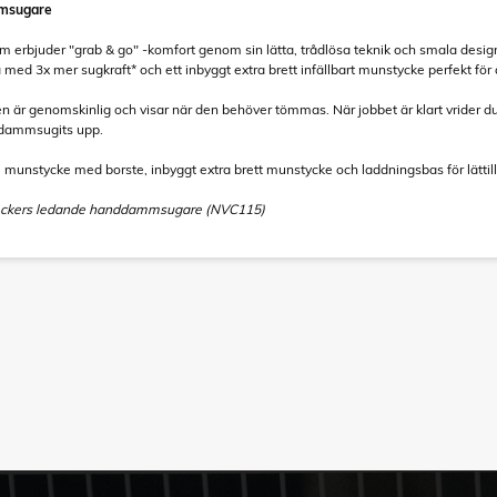
msugare
rbjuder "grab & go" -komfort genom sin lätta, trådlösa teknik och smala desig
a med 3x mer sugkraft* och ett inbyggt extra brett infällbart munstycke perfekt f
är genomskinlig och visar när den behöver tömmas. När jobbet är klart vrider du 
 dammsugits upp.
, munstycke med borste, inbyggt extra brett munstycke och laddningsbas för lättill
Deckers ledande handdammsugare (NVC115)