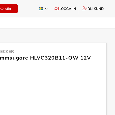
LOGGA IN
BLI KUND
SÖK
DECKER
mmsugare HLVC320B11-QW 12V