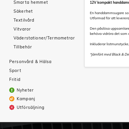
Smarta hemmet
12V kompakt handdam
Säkerhet
En handdammsugare som e
Utformad för att leverer
Textilvård
Den påslösa uppsamlaren 
Vitvaror
behöva vidröra det som
Väderstationer/Termometrar
Inkluderar listmunstycke
Tillbehör
*jämfört med Black & 
Personvård & Hälsa
Sport
Fritid
Nyheter
Kampanj
Utförsäljning