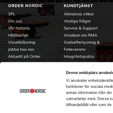
ORDER NORDIC
KUNDTJÄNST
3PL
Allmänna villkor
Om oss
Vanliga frågor
Vår historia
Service & Support
Hållbarhet
Ansökan om RMA
Visselblåsning
Godsefterlysning &
Jobba hos oss
Felleverans
Aktuellt på Order
Integritetspolicy
Varumärken
Om cookies
Denna webbplats använde
Vi använder enhetsidentifie
funktioner för sociala medi
annan information från din
samarbetar med. Dessa kan
tillhandahållit eller som d