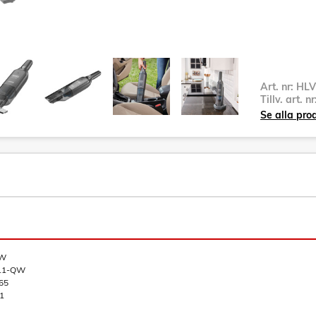
Art. nr:
HLV
Tillv. art. n
Se alla pro
QW
11-QW
65
1