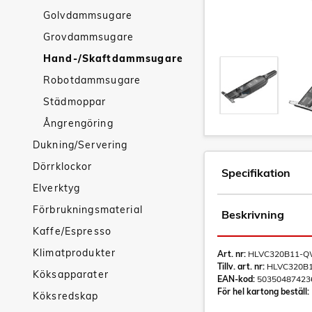
Golvdammsugare
Grovdammsugare
Hand-/Skaftdammsugare
Robotdammsugare
Städmoppar
Ångrengöring
Dukning/Servering
Dörrklockor
Specifikation
Elverktyg
Förbrukningsmaterial
Beskrivning
Kaffe/Espresso
Klimatprodukter
Art. nr:
HLVC320B11-
Tillv. art. nr:
HLVC320B
Köksapparater
EAN-kod:
50350487423
För hel kartong beställ:
Köksredskap