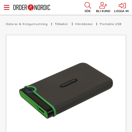
SÖK
BLI KUND
LOGGA IN
Datorer & Kringutrustning
Tillbehör
Hårddiskar
Portabla USB