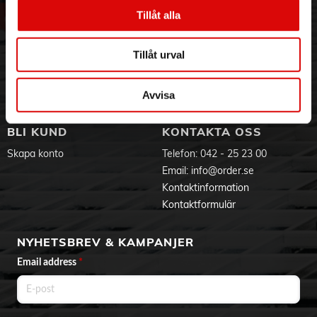
Vår historia
Service & Support
Tillåt alla
Hållbarhet
Ansökan om RMA
Visselblåsning
Godsefterlysning & Felleverans
Tillåt urval
Jobba hos oss
Integritetspolicy
Aktuellt på Order
Om cookies
Varumärken
Avvisa
BLI KUND
KONTAKTA OSS
Skapa konto
Telefon:
042 - 25 23 00
Email:
info@order.se
Kontaktinformation
Kontaktformulär
NYHETSBREV & KAMPANJER
Email address
*