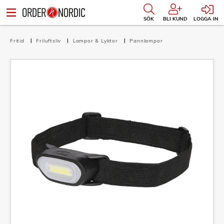
SÖK
BLI KUND
LOGGA IN
Fritid
Friluftsliv
Lampor & Lyktor
Pannlampor