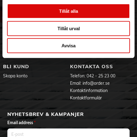
Om oss
Vanliga frågor
Tillåt alla
Vår historia
Service & Support
Hållbarhet
Ansökan om RMA
Visselblåsning
Godsefterlysning & Felleverans
Tillåt urval
Jobba hos oss
Integritetspolicy
Aktuellt på Order
Om cookies
Avvisa
Varumärken
BLI KUND
KONTAKTA OSS
Skapa konto
Telefon:
042 - 25 23 00
Email:
info@order.se
Kontaktinformation
Kontaktformulär
NYHETSBREV & KAMPANJER
Email address
*