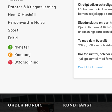
Otroligt säkra och roliga
Datorer & Kringutrustning
Låt barnen rocka loss me
barnen kedjekoppla sina 
Hem & Hushåll
Personvård & Hälsa
Sladdanslutna on-ear-h
Gjorda för barn. Alltid s
Sport
anpassningsbara öronkå
Fritid
Ta med dem överallt
Tåliga, hållbara och vik
Nyheter
Bra för samtal, och har 
Kampanj
Tydliga samtal med famil
Utförsäljning
Produktdokument
ORDER NORDIC
KUNDTJÄNST