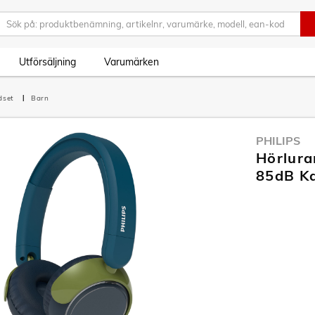
Utförsäljning
Varumärken
dset
Barn
PHILIPS
Hörlura
85dB Ka