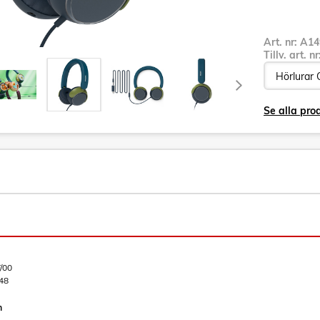
Art. nr:
A14
Tillv. art. n
Se alla pro
/00
48
n