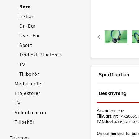
Barn
In-Ear
On-Ear
Over-Ear
Sport
Trådlöst Bluetooth
TV
Tillbehör
Specifikation
Mediacenter
Beskrivning
Projektorer
TV
Art. nr:
A14992
Videokameror
Tillv. art. nr:
TAK2000CT
Tillbehör
EAN-kod:
48952291589
On-ear-hörlurar för bar
Telecom