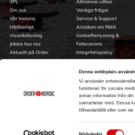
3PL
Allmänna villkor
Om oss
Vanliga frågor
Vår historia
Service & Support
Hållbarhet
Ansökan om RMA
Visselblåsning
Godsefterlysning &
Jobba hos oss
Felleverans
Aktuellt på Order
Integritetspolicy
Varumärken
Om cookies
Denna webbplats använde
Vi använder enhetsidentifie
funktioner för sociala medi
annan information från din
samarbetar med. Dessa kan
tillhandahållit eller som d
Samtyckesval
Nödvändig