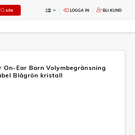
LOGGA IN
BLI KUND
SÖK
r On-Ear Barn Volymbegränsning
bel Blågrön kristall