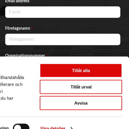
Email address
*
Företagsnamn
*
Organisationsnummer
*
Tillåt alla
illhandahålla
Ja, jag vill prenumerera på nyhetsbrevet.
ifierare och
Tillåt urval
vi
 du har
Avvisa
Skicka
ring
Visa detaljer