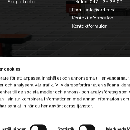
Skapa konto
Telefon:
042 - 25 23 00
Email:
info@order.se
Kontaktinformation
Kontaktformulär
r cookies
rare för att anpassa innehållet och annonserna till användarna, t
er och analysera vår trafik. Vi vidarebefordrar även sådana ident
 enhet till de sociala medier och annons- och analysföretag som 
 i sin tur kombinera informationen med annan information som
e har samlat in när du har använt deras tjänster.
Copyright © 2026 Order Nordic
Inställningar
Statistik
Marknadsfö