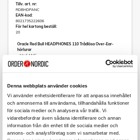
Tillv. art. nr:
RDBHDPANC
EAN-kod:
8021735222606
För hel kartong beställ:
20
Oracle Red Bull HEADPHONES 110 Trådlösa Over-Ear-
hörlurar
- Med ANC
Oracle Red Bull – Power on
Oavsett om du vill ordna en oförglömlig fest eller spendera
lite tid ensam och lyssna på din favoritmusik, med Power On-
Läs mer
kollektionen skapar du den perfekta atmosfären för att
Denna webbplats använder cookies
uppleva dina speciella stunder.
Högteknologisk kvalitet, modern design, avancerade
Vi använder enhetsidentifierare för att anpassa innehållet
funktioner: detta breda urval av ORACLE RED BULL RACING-
och annonserna till användarna, tillhandahålla funktioner
enheter har skapats för att inte svika förväntningarna hos
Varumärke
Sortera
för sociala medier och analysera vår trafik. Vi
fans av musik och innovativa ljud.
vidarebefordrar även sådana identifierare och annan
Tillbehör
Kollektion
Energi, komfort och frihet att lyssna.
information från din enhet till de sociala medier och
De nya trådlösa On-ear-hörlurarna från Oracle Red Bull är
utformade för dig som alltid är på språng men inte vill ge
CHAMPION
annons- och analysföretag som vi samarbetar med.
Laddare 30W PD Svart
avkall på ljudkvaliteten. Komfort, kraft och kontroll förenas i