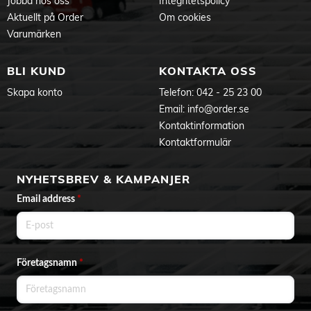
Jobba hos oss
Integritetspolicy
Driftstid: ~40 timmar
Räckvidd: 10 m
Aktuellt på Order
Om cookies
Funktion: Enkel trådlös anslutning
Varumärken
Laddare ingår inte
BLI KUND
KONTAKTA OSS
Skapa konto
Telefon:
042 - 25 23 00
Email:
info@order.se
Kontaktinformation
Kontaktformulär
NYHETSBREV & KAMPANJER
Email address
*
Företagsnamn
*