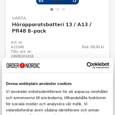
VARTA
Hörapparatsbatteri 13 / A13 /
PR48 8-pack
Art. nr:
A11540
Rek: 69,00 kr
Tillv. art. nr:
24606101418
Se alla produkter inom Varta
Specifikation
Denna webbplats använder cookies
Vi använder enhetsidentifierare för att anpassa innehållet
och annonserna till användarna, tillhandahålla funktioner
Beskrivning
för sociala medier och analysera vår trafik. Vi
vidarebefordrar även sådana identifierare och annan
Art. nr:
A11540