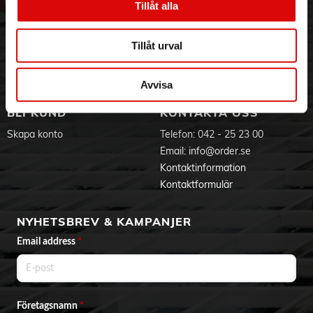
- Vikt 2.54 kg
Tillåt alla
Hållbarhet
Ansökan om RMA
Visselblåsning
Godsefterlysning & Felleverans
Jobba hos oss
Integritetspolicy
Tillåt urval
Aktuellt på Order
Om cookies
Varumärken
Avvisa
BLI KUND
KONTAKTA OSS
Skapa konto
Telefon:
042 - 25 23 00
Email:
info@order.se
Kontaktinformation
Kontaktformulär
NYHETSBREV & KAMPANJER
Email address
*
Företagsnamn
*