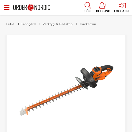
SÖK
BLI KUND
LOGGA IN
Fritid
Trädgård
Verktyg & Redskap
Häcksaxar