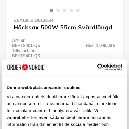
BLACK & DECKER
Häcksax 500W 55cm Svärdlängd
Art. nr:
BEHTS401-QS
Rek: 1 049,00 kr
Tillv. art. nr:
BEHTS401-QS
Se alla produkter inom Black & Decker
Specifikation
Denna webbplats använder cookies
Vi använder enhetsidentifierare för att anpassa innehållet
och annonserna till användarna, tillhandahålla funktioner
Beskrivning
för sociala medier och analysera vår trafik. Vi
vidarebefordrar även sådana identifierare och annan
Art. nr:
BEHTS401-QS
information från din enhet till de sociala medier och
Tillv. art. nr:
BEHTS401-