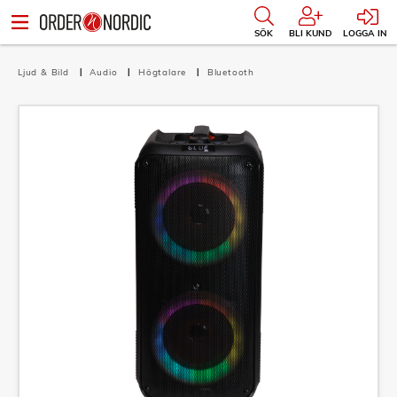
SÖK
BLI KUND
LOGGA IN
Ljud & Bild
Audio
Högtalare
Bluetooth