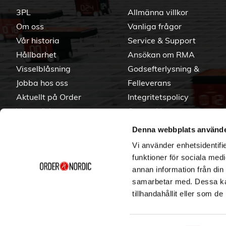
3PL
Allmänna villkor
Om oss
Vanliga frågor
Vår historia
Service & Support
Hållbarhet
Ansökan om RMA
Visselblåsning
Godsefterlysning &
Jobba hos oss
Felleverans
Aktuellt på Order
Integritetspolicy
Varumärken
Om cookies
Denna webbplats använde
Vi använder enhetsidentifie
funktioner för sociala medi
annan information från din
samarbetar med. Dessa kan
tillhandahållit eller som d