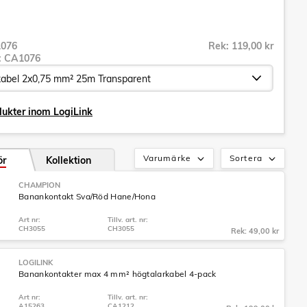
076
Rek: 119,00 kr
r:
CA1076
dukter inom LogiLink
Varumärke
Sortera
ör
Kollektion
CHAMPION
Banankontakt Sva/Röd Hane/Hona
Art nr:
Tillv. art. nr:
CH3055
CH3055
Rek: 49,00 kr
LOGILINK
Banankontakter max 4 mm² högtalarkabel 4-pack
Art nr:
Tillv. art. nr:
A15263
CA1212