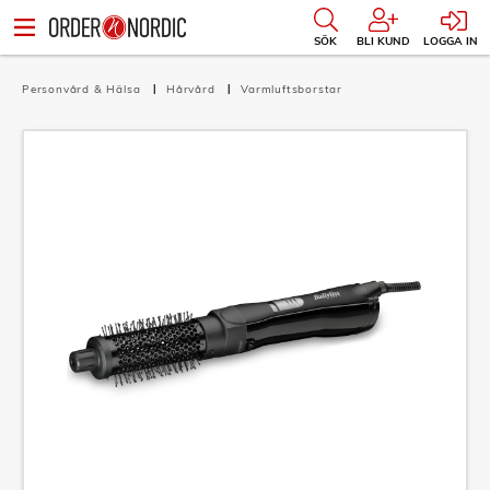
SÖK
BLI KUND
LOGGA IN
Personvård & Hälsa
Hårvård
Varmluftsborstar