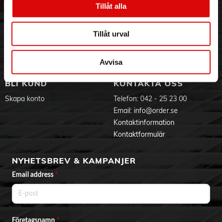
Tillåt alla
Hållbarhet
Ansökan om RMA
Visselblåsning
Godsefterlysning & Felleverans
Jobba hos oss
Integritetspolicy
Tillåt urval
Aktuellt på Order
Om cookies
Varumärken
Avvisa
BLI KUND
KONTAKTA OSS
Skapa konto
Telefon:
042 - 25 23 00
Email:
info@order.se
Kontaktinformation
Kontaktformulär
NYHETSBREV & KAMPANJER
Email address
*
Företagsnamn
*