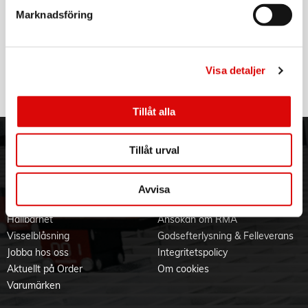
VARTA
Marknadsföring
Laddningsbart batteri AA 2600 mAh 4-pack
Art nr:
5716101404
Tillv. art. nr:
Visa detaljer
5716101404
Rek: 199,00 kr
Tillåt alla
ORDER NORDIC
KUNDTJÄNST
Tillåt urval
3PL
Allmänna villkor
Om oss
Vanliga frågor
Avvisa
Vår historia
Service & Support
Hållbarhet
Ansökan om RMA
Visselblåsning
Godsefterlysning & Felleverans
Jobba hos oss
Integritetspolicy
Aktuellt på Order
Om cookies
Varumärken