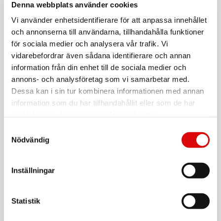
För hel kartong beställ:
6
Denna webbplats använder cookies
Vi använder enhetsidentifierare för att anpassa innehållet
Ta bort näs- och öronhår med en säker, snabb och skonsam
trimmer
och annonserna till användarna, tillhandahålla funktioner
för sociala medier och analysera vår trafik. Vi
Löstagbart och tvättbart huvud som underlättar rengöring.
vidarebefordrar även sådana identifierare och annan
- Batteridriven nästrimmer
information från din enhet till de sociala medier och
- 1 st AA-batteri medföljer
annons- och analysföretag som vi samarbetar med.
Läs mer
- Löstagbart huvud som underlättar rengöring
Dessa kan i sin tur kombinera informationen med annan
- 3 års garanti
information som du har tillhandahållit eller som de har
samlat in när du har använt deras tjänster.
Varumärke
Sortera
Samtyckesval
Nödvändig
Tillbehör
VARTA
Longlife AA / LR6 Batteri 4-pack
Inställningar
Art nr:
4106101414
Tillv. art. nr:
Statistik
4106101414
Rek: 39,00 kr