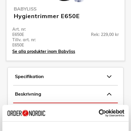
BABYLISS
Hygientrimmer E650E
Art. nr:
E650E
Rek: 229,00 kr
Tillv. art. nr:
E650E
Se alla produkter inom Babyliss
Specifikation
Beskrivning
Art. nr:
E650E
Tillv. art. nr:
E650E
EAN-kod:
3030050106879