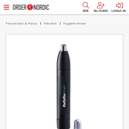
SÖK
BLI KUND
LOGGA IN
Personvård & Hälsa
Hårvård
Hygientrimmer