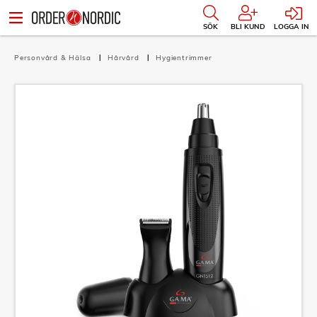
SÖK
BLI KUND
LOGGA IN
Personvård & Hälsa
Hårvård
Hygientrimmer