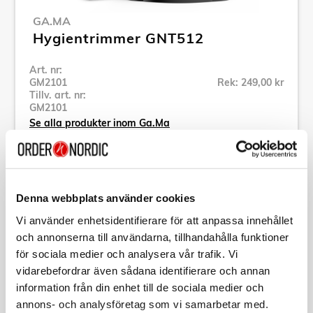
GA.MA
Hygientrimmer GNT512
Art. nr:
GM2101
Rek: 249,00 kr
Tillv. art. nr:
GM2101
Se alla produkter inom Ga.Ma
Specifikation
Denna webbplats använder cookies
Vi använder enhetsidentifierare för att anpassa innehållet
Beskrivning
och annonserna till användarna, tillhandahålla funktioner
för sociala medier och analysera vår trafik. Vi
Art. nr:
GM2101
vidarebefordrar även sådana identifierare och annan
Tillv. art. nr:
GM2101
information från din enhet till de sociala medier och
EAN-kod:
8023277125469
annons- och analysföretag som vi samarbetar med.