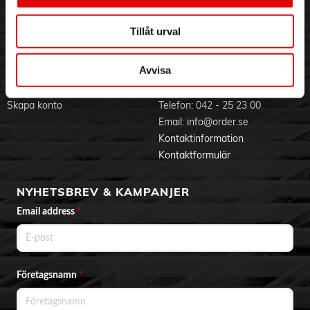
Jobba hos oss
Integritetspolicy
Aktuellt på Order
Om cookies
Tillåt urval
Varumärken
Avvisa
BLI KUND
KONTAKTA OSS
Skapa konto
Telefon:
042 - 25 23 00
Email:
info@order.se
Kontaktinformation
Kontaktformulär
NYHETSBREV & KAMPANJER
Email address
*
Företagsnamn
*