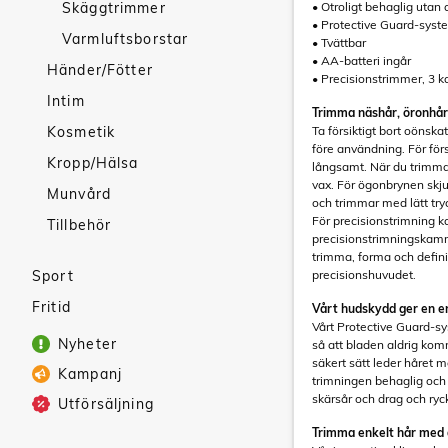
Skäggtrimmer
• Otroligt behaglig utan 
• Protective Guard-syst
Varmluftsborstar
• Tvättbar
• AA-batteri ingår
Händer/Fötter
• Precisionstrimmer, 3 
Intim
Trimma näshår, öronhår
Kosmetik
Ta försiktigt bort oönskat
före användning. För förs
Kropp/Hälsa
långsamt. När du trimmar
vax. För ögonbrynen skj
Munvård
och trimmar med lätt try
För precisionstrimning 
Tillbehör
precisionstrimningskamme
trimma, forma och defin
Sport
precisionshuvudet.
Fritid
Vårt hudskydd ger en en
Vårt Protective Guard-sy
Nyheter
så att bladen aldrig ko
säkert sätt leder håret m
Kampanj
trimningen behaglig och
skärsår och drag och ryck
Utförsäljning
Trimma enkelt hår med 