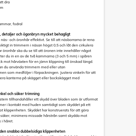
att dra
em
kammar, fodral
, detaljer och ögonbryn mycket behagligt
 näs- och öronhår effektivt. Se till att näsborrarna är rena
iktigt in trimmern i näsan högst 0,5 och låt den cirkulera
 öronhår ska du se till att öronen inte innehåller något
uter du in en av de två kammarna (3 och 5 mm) i spåren
ck mot hårväxten för en jämn klippning till önskad längd.
kan du använda trimmern med eller utan
n som medföljer i förpackningen. Justera vinkeln för att
iera kanterna på skägget eller bockskägget med
kel och säker trimning
stem tillhandahåller ett skydd över bladen som är utformat
mmer i kontakt med huden samtidigt som skyddet på ett
ot klippenheten. Skyddet har konstruerats för att göra
 säker, minimera missade hårstrån samt skydda mot
 i håret.
den snabba dubbelsidiga klippenheten