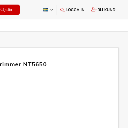
LOGGA IN
BLI KUND
SÖK
trimmer NT5650