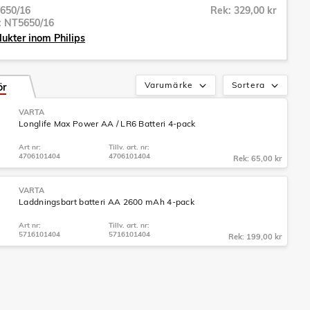
650/16
Rek: 329,00 kr
r:
NT5650/16
dukter inom Philips
Varumärke
Sortera
ör
VARTA
Longlife Max Power AA / LR6 Batteri 4-pack
Art nr:
Tillv. art. nr:
4706101404
4706101404
Rek: 65,00 kr
VARTA
Laddningsbart batteri AA 2600 mAh 4-pack
Art nr:
Tillv. art. nr:
5716101404
5716101404
Rek: 199,00 kr