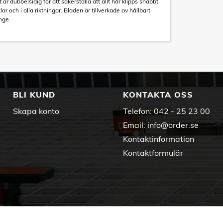
är dubbelsidig för att säkerställa att allt hår klipps snabbt
lar och i alla riktningar. Bladen är tillverkade av hållbart
änge.
BLI KUND
KONTAKTA OSS
Skapa konto
Telefon:
042 - 25 23 00
Email:
info@order.se
Kontaktinformation
Kontaktformulär