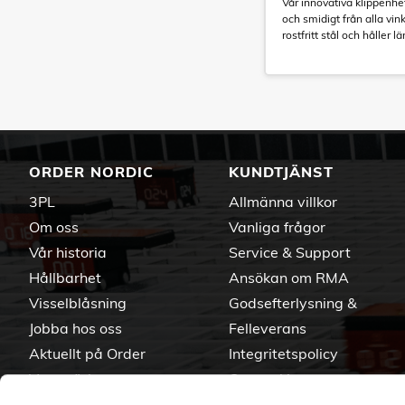
Vår innovativa klippenhet 
och smidigt från alla vink
rostfritt stål och håller l
ORDER NORDIC
KUNDTJÄNST
3PL
Allmänna villkor
Om oss
Vanliga frågor
Vår historia
Service & Support
Hållbarhet
Ansökan om RMA
Visselblåsning
Godsefterlysning &
Jobba hos oss
Felleverans
Aktuellt på Order
Integritetspolicy
Varumärken
Om cookies