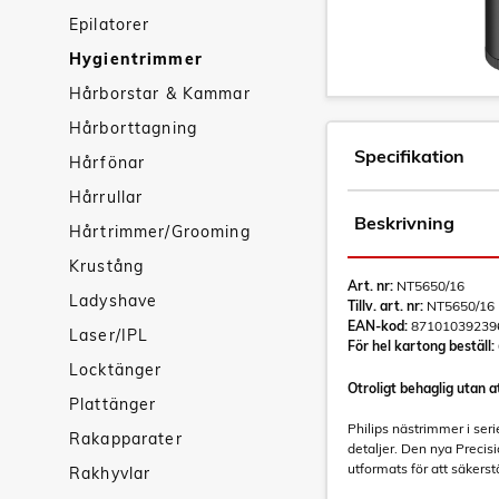
Epilatorer
Hygientrimmer
Hårborstar & Kammar
Hårborttagning
Specifikation
Hårfönar
Hårrullar
Beskrivning
Hårtrimmer/Grooming
Krustång
Art. nr:
NT5650/16
Ladyshave
Tillv. art. nr:
NT5650/16
EAN-kod:
87101039239
Laser/IPL
För hel kartong beställ:
Locktänger
Otroligt behaglig utan a
Plattänger
Philips nästrimmer i ser
Rakapparater
detaljer. Den nya Preci
utformats för att säkerstä
Rakhyvlar