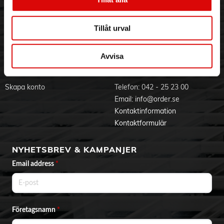
- Passar för: Glass, sorbet, frozen yoghurt
Visselblåsning
Godsefterlysning & Felleverans
- Recept i manual
- Enkel att rengöra
Jobba hos oss
Integritetspolicy
Tillåt urval
- Gummifötter för stabil placering
Aktuellt på Order
Om cookies
- Kabellängd: 1,15m
Varumärken
- Mått L×B×H: 20x20x23cm
- Vikt: 2,5 kg
Avvisa
BLI KUND
KONTAKTA OSS
Användarmanual
Skapa konto
Telefon:
042 - 25 23 00
EU-försäkran
Email:
info@order.se
Produktblad
Kontaktinformation
Kontaktformulär
Testvinnare
NYHETSBREV & KAMPANJER
Email address
*
Företagsnamn
*