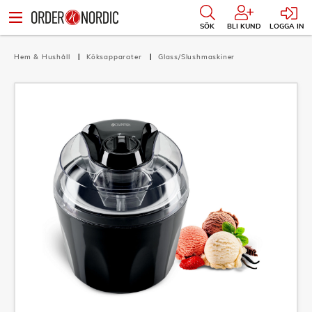
SÖK
BLI KUND
LOGGA IN
Hem & Hushåll
Köksapparater
Glass/Slushmaskiner