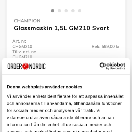
CHAMPION
Glassmaskin 1,5L GM210 Svart
Art. nr:
CHGM210
Rek: 599,00 kr
Tillv. art. nr:
CHGM210
Se alla produkter inom Champion
Denna webbplats använder cookies
Specifikation
Vi använder enhetsidentifierare för att anpassa innehållet
och annonserna till användarna, tillhandahålla funktioner
Beskrivning
för sociala medier och analysera vår trafik. Vi
vidarebefordrar även sådana identifierare och annan
Art. nr:
CHGM210
information från din enhet till de sociala medier och
Tillv. art. nr:
CHGM210
annons- och analysföretag som vi samarbetar med.