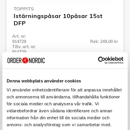
TOPPITS
Istärningspåsar 10påsar 15st
DFP
Art. nr:
914729
Rek: 249,00 kr
Tillv. art. nr:
914729
Se alla produkter inom Toppits
Denna webbplats använder cookies
Specifikation
Vi använder enhetsidentifierare för att anpassa innehållet
och annonserna till användarna, tillhandahålla funktioner
Beskrivning
för sociala medier och analysera vår trafik. Vi
vidarebefordrar även sådana identifierare och annan
Art. nr:
914729
information från din enhet till de sociala medier och
Tillv. art. nr:
914729
annons- och analysföretag som vi samarbetar med.
EAN-kod: