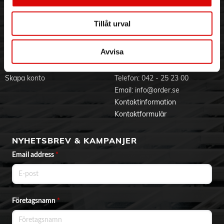
Visselblåsning
Godsefterlysning & Felleverans
Jobba hos oss
Integritetspolicy
Tillåt urval
Aktuellt på Order
Om cookies
Varumärken
Avvisa
BLI KUND
KONTAKTA OSS
Skapa konto
Telefon:
042 - 25 23 00
Email:
info@order.se
Kontaktinformation
Kontaktformulär
NYHETSBREV & KAMPANJER
Email address
*
Företagsnamn
*