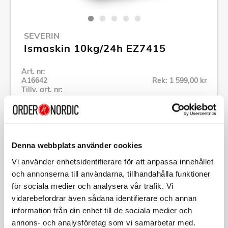
SEVERIN
Ismaskin 10kg/24h EZ7415
Art. nr:
A16642
Rek: 1 599,00 kr
Tillv. art. nr:
EZ7415
Se alla produkter inom Severin
Denna webbplats använder cookies
Specifikation
Vi använder enhetsidentifierare för att anpassa innehållet
och annonserna till användarna, tillhandahålla funktioner
Beskrivning
för sociala medier och analysera vår trafik. Vi
vidarebefordrar även sådana identifierare och annan
information från din enhet till de sociala medier och
Art. nr:
A16642
Tillv. art. nr:
EZ7415
annons- och analysföretag som vi samarbetar med.