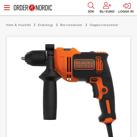
SÖK
BLI KUND
LOGGA IN
Hem & Hushåll
Elverktyg
Borrmaskiner
Slagborrmaskiner