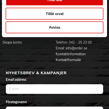
Visselblåsning
Godsefterlysning & Felleverans
Jobba hos oss
Integritetspolicy
Tillåt urval
Aktuellt på Order
Om cookies
Varumärken
Avvisa
BLI KUND
KONTAKTA OSS
Skapa konto
Telefon:
042 - 25 23 00
Email:
info@order.se
Kontaktinformation
Kontaktformulär
NYHETSBREV & KAMPANJER
Email address
*
Företagsnamn
*