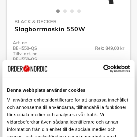
BLACK & DECKER
Slagborrmaskin 550W
Art. nr:
BEH550-QS
Rek: 849,00 kr
Tillv. art. nr:
BEH550-QS
Se alla produkter inom Black & Decker
Denna webbplats använder cookies
Specifikation
Vi använder enhetsidentifierare för att anpassa innehållet
och annonserna till användarna, tillhandahålla funktioner
Beskrivning
för sociala medier och analysera vår trafik. Vi
vidarebefordrar även sådana identifierare och annan
Art. nr:
BEH550-QS
information från din enhet till de sociala medier och
Tillv. art. nr:
BEH550-QS
annons- och analysföretag som vi samarbetar med.