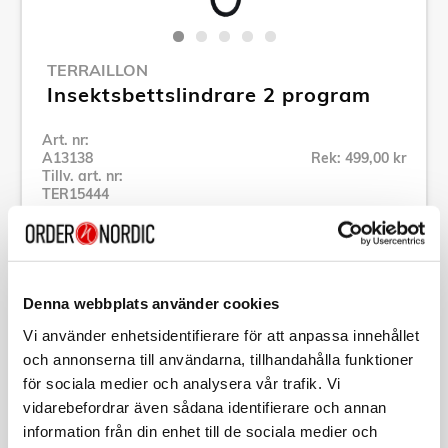
TERRAILLON
Insektsbettslindrare 2 program
Art. nr:
A13138
Rek: 499,00 kr
Tillv. art. nr:
TER15444
Se alla produkter inom Terraillon
Specifikation
Denna webbplats använder cookies
Vi använder enhetsidentifierare för att anpassa innehållet
och annonserna till användarna, tillhandahålla funktioner
Beskrivning
för sociala medier och analysera vår trafik. Vi
vidarebefordrar även sådana identifierare och annan
Art. nr:
A13138
information från din enhet till de sociala medier och
Tillv. art. nr:
TER15444