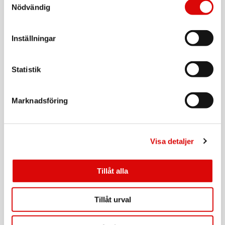
Tillv. art. nr:
Nödvändig
409223
Rek: 399,00 kr
ORAL B
Inställningar
Borsthuvud iO Gentle Care Black 2st
Art nr:
A16756
Statistik
Tillv. art. nr:
457033
Rek: 229,00 kr
Marknadsföring
ORAL B
Borsthuvud iO Gentle Care Black 4st
Art nr:
A15737
Visa detaljer
Tillv. art. nr:
196130
Rek: 399,00 kr
Tillåt alla
ORAL B
Borsthuvud iO Gentle Care White 6st
Tillåt urval
Art nr:
A15601
Tillv. art. nr:
195485
Rek: 569,00 kr