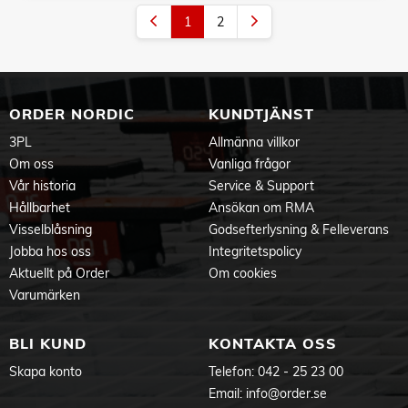
1
2
ORDER NORDIC
KUNDTJÄNST
3PL
Allmänna villkor
Om oss
Vanliga frågor
Vår historia
Service & Support
Hållbarhet
Ansökan om RMA
Visselblåsning
Godsefterlysning & Felleverans
Jobba hos oss
Integritetspolicy
Aktuellt på Order
Om cookies
Varumärken
BLI KUND
KONTAKTA OSS
Skapa konto
Telefon:
042 - 25 23 00
Email:
info@order.se