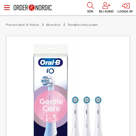
SÖK
BLI KUND
LOGGA IN
Personvård & Hälsa
Munvård
Tandborsthuvuden