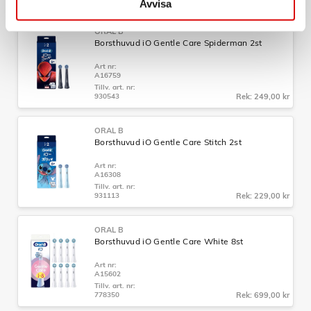
Avvisa
ORAL B
Borsthuvud iO Gentle Care Spiderman 2st
Art nr:
A16759
Tillv. art. nr:
930543
Rek: 249,00 kr
ORAL B
Borsthuvud iO Gentle Care Stitch 2st
Art nr:
A16308
Tillv. art. nr:
931113
Rek: 229,00 kr
ORAL B
Borsthuvud iO Gentle Care White 8st
Art nr:
A15602
Tillv. art. nr:
778350
Rek: 699,00 kr