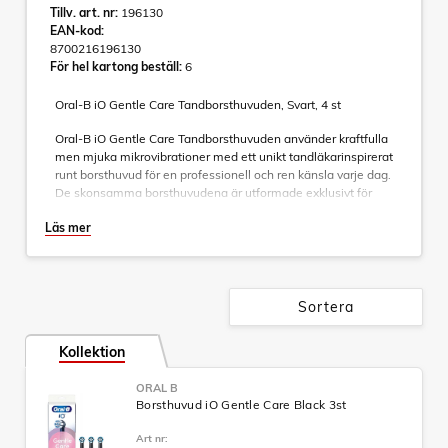
Tillv. art. nr:
196130
EAN-kod:
8700216196130
För hel kartong beställ:
6
Oral-B iO Gentle Care Tandborsthuvuden, Svart, 4 st
Oral-B iO Gentle Care Tandborsthuvuden använder kraftfulla
men mjuka mikrovibrationer med ett unikt tandläkarinspirerat
runt borsthuvud för en professionell och ren känsla varje dag.
De skonsamma borsthuvudena är utformade exklusivt för
Oral-B iO-eltandborsthandtag och hjälper till att ta bort upp
Läs mer
till 100 % mer plack än en vanlig manuell tandborste, vilket
gör att tänderna känns rena och fina. Oral-B iO Gentle Care
har upp till 4 000 mjuka borststrån och en stötdämpande
ytterring för att exakt anpassa sig till tändernas böjning och
skydda tandköttet. Eftersom tandläkare rekommenderar att
Sortera
du byter borsthuvud var 3:e månad för bästa resultat har
Oral-B:s refillborsthuvuden färgskiftande borststrån som
Kollektion
signalerar när det är dags att byta. Njut av överlägsen
rengöringskraft med de enda refillborsthuvudena som är
ORAL B
utformade exklusivt för – och garanterat passar – din Oral-B
Borsthuvud iO Gentle Care Black 3st
iO eltandborste.
Art nr:
- Tätt placerade borststrån: Oral-B Gentle Care