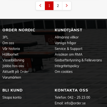
1
2
ORDER NORDIC
KUNDTJÄNST
3PL
Allmänna villkor
Om oss
Vanliga frågor
Vår historia
Service & Support
Hållbarhet
Ansökan om RMA
Visselblåsning
Godsefterlysning & Felleverans
Jobba hos oss
Integritetspolicy
Aktuellt på Order
Om cookies
Varumärken
BLI KUND
KONTAKTA OSS
Skapa konto
Telefon:
042 - 25 23 00
Email:
info@order.se