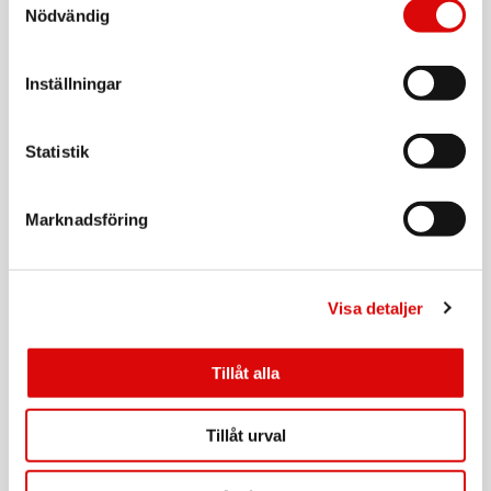
Tillv. art. nr:
Nödvändig
409223
Rek: 399,00 kr
ORAL B
Inställningar
Borsthuvud iO Gentle Care Black 2st
Art nr:
A16756
Statistik
Tillv. art. nr:
457033
Rek: 229,00 kr
Marknadsföring
ORAL B
Borsthuvud iO Gentle Care Black 4st
Art nr:
A15737
Visa detaljer
Tillv. art. nr:
196130
Rek: 399,00 kr
Tillåt alla
ORAL B
Borsthuvud iO Gentle Care White 6st
Tillåt urval
Art nr:
A15601
Tillv. art. nr:
195485
Rek: 569,00 kr