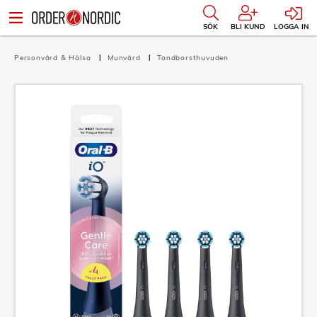
SÖK
BLI KUND
LOGGA IN
Personvård & Hälsa
Munvård
Tandborsthuvuden