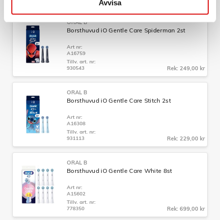
Avvisa
ORAL B
Borsthuvud iO Gentle Care Spiderman 2st
Art nr:
A16759
Tillv. art. nr:
930543
Rek: 249,00 kr
ORAL B
Borsthuvud iO Gentle Care Stitch 2st
Art nr:
A16308
Tillv. art. nr:
931113
Rek: 229,00 kr
ORAL B
Borsthuvud iO Gentle Care White 8st
Art nr:
A15602
Tillv. art. nr:
778350
Rek: 699,00 kr