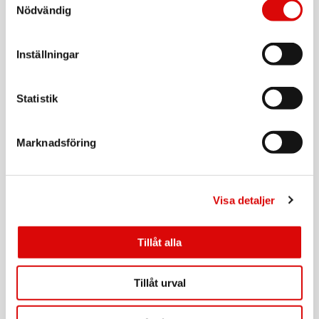
Tillv. art. nr:
Nödvändig
409223
Rek: 399,00 kr
ORAL B
Inställningar
Borsthuvud iO Gentle Care Black 2st
Art nr:
A16756
Statistik
Tillv. art. nr:
457033
Rek: 229,00 kr
Marknadsföring
ORAL B
Borsthuvud iO Gentle Care Black 4st
Art nr:
A15737
Visa detaljer
Tillv. art. nr:
196130
Rek: 399,00 kr
Tillåt alla
ORAL B
Borsthuvud iO Gentle Care White 6st
Tillåt urval
Art nr:
A15601
Tillv. art. nr:
195485
Rek: 569,00 kr