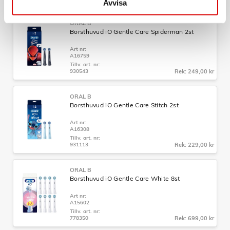
Avvisa
ORAL B
Borsthuvud iO Gentle Care Spiderman 2st
Art nr:
A16759
Tillv. art. nr:
930543
Rek: 249,00 kr
ORAL B
Borsthuvud iO Gentle Care Stitch 2st
Art nr:
A16308
Tillv. art. nr:
931113
Rek: 229,00 kr
ORAL B
Borsthuvud iO Gentle Care White 8st
Art nr:
A15602
Tillv. art. nr:
778350
Rek: 699,00 kr