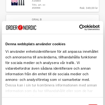
A15603
Tillv. art. nr:
456968
Rek: 349,00 kr
ORAL B
Borsthuvud iO Gentle Care 2st
Art nr:
A15735
Tillv. art. nr:
373487
Rek: 249,00 kr
Denna webbplats använder cookies
Vi använder enhetsidentifierare för att anpassa innehållet
ORAL B
och annonserna till användarna, tillhandahålla funktioner
Borsthuvud iO Gentle Care White 3st
för sociala medier och analysera vår trafik. Vi
Art nr:
vidarebefordrar även sådana identifierare och annan
A15600
Tillv. art. nr:
information från din enhet till de sociala medier och
373739
Rek: 349,00 kr
annons- och analysföretag som vi samarbetar med.
Dessa kan i sin tur kombinera informationen med annan
ORAL B
Borsthuvud iO Gentle Care 4st
information som du har tillhandahållit eller som de har
samlat in när du har använt deras tjänster.
Art nr:
A15736
Samtyckesval