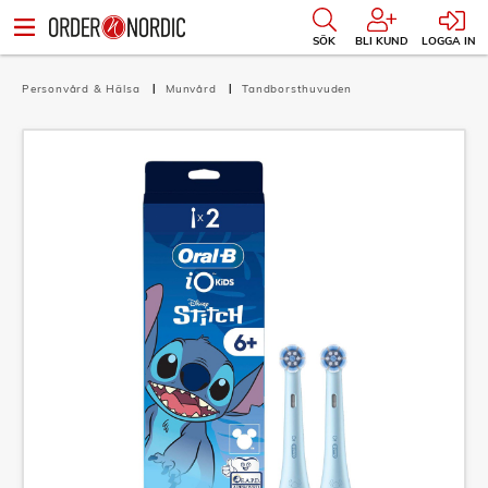
SÖK
BLI KUND
LOGGA IN
Personvård & Hälsa
Munvård
Tandborsthuvuden