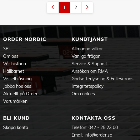
1
2
ORDER NORDIC
KUNDTJÄNST
3PL
Allmänna villkor
Om oss
Vanliga frågor
Vår historia
Service & Support
Hållbarhet
Ansökan om RMA
Visselblåsning
Godsefterlysning & Felleverans
Jobba hos oss
Integritetspolicy
Aktuellt på Order
Om cookies
Varumärken
BLI KUND
KONTAKTA OSS
Skapa konto
Telefon:
042 - 25 23 00
Email:
info@order.se