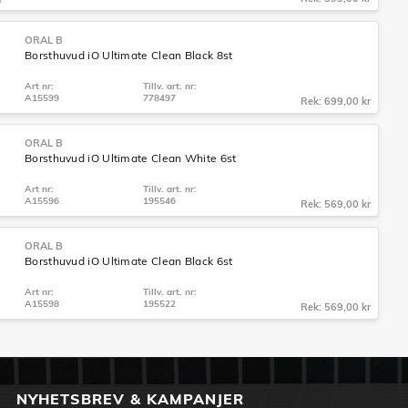
ORAL B
Borsthuvud iO Ultimate Clean Black 8st
Art nr:
Tillv. art. nr:
A15599
778497
Rek: 699,00 kr
ORAL B
Borsthuvud iO Ultimate Clean White 6st
Art nr:
Tillv. art. nr:
A15596
195546
Rek: 569,00 kr
ORAL B
Borsthuvud iO Ultimate Clean Black 6st
Art nr:
Tillv. art. nr:
A15598
195522
Rek: 569,00 kr
NYHETSBREV & KAMPANJER