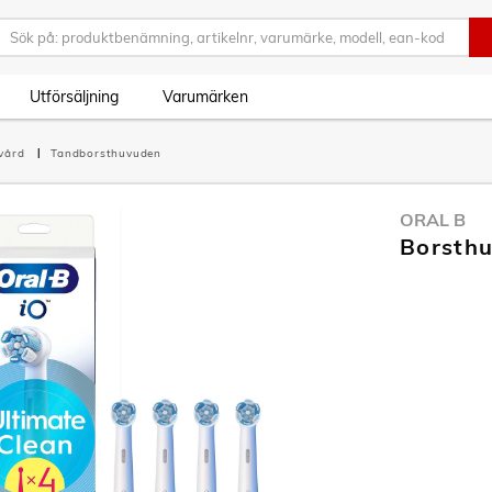
Utförsäljning
Varumärken
vård
Tandborsthuvuden
ORAL B
Borsthu