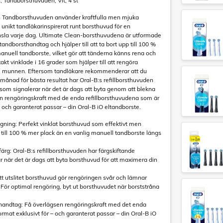
, Tandborsthuvuden, Vit, 4 st
n Tandborsthuvuden använder kraftfulla men mjuka
 unikt tandläkarinspirerat runt borsthuvud för en
änsla varje dag. Ultimate Clean-borsthuvudena är utformade
tandborsthandtag och hjälper till att ta bort upp till 100 %
anuell tandborste, vilket gör att tänderna känns rena och
akt vinklade i 16 grader som hjälper till att rengöra
i munnen. Eftersom tandläkare rekommenderar att du
 månad för bästa resultat har Oral-B:s refillborsthuvuden
 som signalerar när det är dags att byta genom att blekna
gsen rengöringskraft med de enda refillborsthuvudena som är
– och garanterat passar – din Oral-B iO eltandborste.
gning: Perfekt vinklat borsthuvud som effektivt men
till 100 % mer plack än en vanlig manuell tandborste längs
ärg: Oral-B:s refillborsthuvuden har färgskiftande
r när det är dags att byta borsthuvud för att maximera din
Ett utslitet borsthuvud gör rengöringen svår och lämnar
g. För optimal rengöring, byt ut borsthuvudet när borststråna
O-handtag: Få överlägsen rengöringskraft med det enda
rmat exklusivt för – och garanterat passar – din Oral-B iO