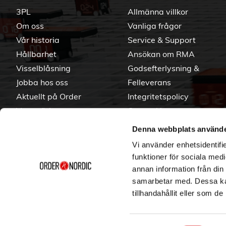
3PL
Allmänna villkor
Om oss
Vanliga frågor
Vår historia
Service & Support
Hållbarhet
Ansökan om RMA
Visselblåsning
Godsefterlysning &
Jobba hos oss
Felleverans
Aktuellt på Order
Integritetspolicy
Varumärken
Om cookies
Denna webbplats använde
Vi använder enhetsidentifie
funktioner för sociala medi
annan information från din
samarbetar med. Dessa kan
tillhandahållit eller som d