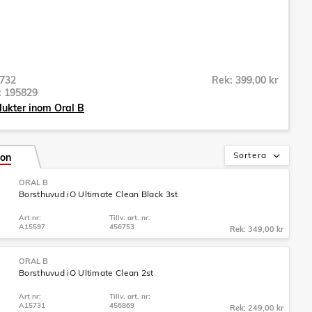
732
Rek: 399,00 kr
r:
195829
dukter inom Oral B
Sortera
ion
ORAL B
Borsthuvud iO Ultimate Clean Black 3st
Art nr:
Tillv. art. nr:
A15597
456753
Rek: 349,00 kr
ORAL B
Borsthuvud iO Ultimate Clean 2st
Art nr:
Tillv. art. nr:
A15731
456869
Rek: 249,00 kr