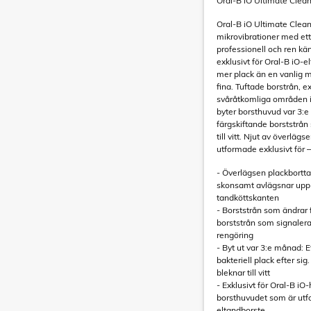
Oral-B iO Ultimate Clean
Oral-B iO Ultimate Clea
mikrovibrationer med ett
professionell och ren k
exklusivt för Oral-B iO-el
mer plack än en vanlig m
fina. Tuftade borstrån, ex
svåråtkomliga områden 
byter borsthuvud var 3:e
färgskiftande borststrån
till vitt. Njut av överlä
utformade exklusivt för 
- Överlägsen plackbortta
skonsamt avlägsnar upp 
tandköttskanten
- Borststrån som ändrar f
borststrån som signalera
rengöring
- Byt ut var 3:e månad: 
bakteriell plack efter si
bleknar till vitt
- Exklusivt för Oral-B i
borsthuvudet som är utfo
eltandborste