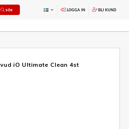
LOGGA IN
BLI KUND
SÖK
vud iO Ultimate Clean 4st