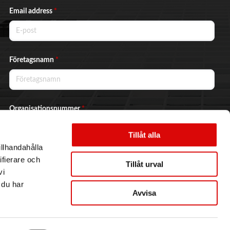
Email address
*
Företagsnamn
*
Organisationsnummer
*
Tillåt alla
illhandahålla
Ja, jag vill prenumerera på nyhetsbrevet.
ifierare och
Tillåt urval
vi
 du har
Avvisa
Skicka