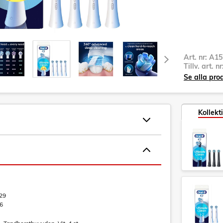
Art. nr:
A15
Tillv. art. n
Se alla pro
Kollekt
29
6