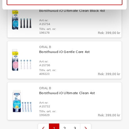
ORAL B
Borsthuvud iO Ultimate Clean Black 4st
Art nr:
A15734
Tillv. art. nr:
196178
Rek: 399,00 kr
ORAL B
Borsthuvud iO Gentle Care 4st
Art nr:
A15736
Tillv. art. nr:
409223
Rek: 399,00 kr
ORAL B
Borsthuvud iO Ultimate Clean 4st
Art nr:
A15732
Tillv. art. nr:
195829
Rek: 399,00 kr
1
2
3