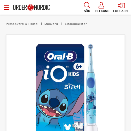
SÖK
BLI KUND
LOGGA IN
Personvård & Hälsa
Munvård
Eltandborstar