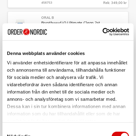
tänderna den tid tandläkare rekommenderar och fungerar
456753
Rek: 349,00 kr
med den kostnadsfria appen Disney Magic Timer
- Långvarigt batteri, indikerar låg laddning för att slippa att
ORAL B
batteriet tar slut
Borsthuvud iO Ultimate Clean 2st
Art nr:
A15731
Tillv. art. nr:
456869
Rek: 249,00 kr
Denna webbplats använder cookies
ORAL B
Vi använder enhetsidentifierare för att anpassa innehållet
Borsthuvud iO Ultimate Clean White 3st
och annonserna till användarna, tillhandahålla funktioner
Art nr:
för sociala medier och analysera vår trafik. Vi
A15595
vidarebefordrar även sådana identifierare och annan
Tillv. art. nr:
373470
Rek: 349,00 kr
information från din enhet till de sociala medier och
annons- och analysföretag som vi samarbetar med.
ORAL B
Dessa kan i sin tur kombinera informationen med annan
Borsthuvud iO Ultimate Clean Black 2st
information som du har tillhandahållit eller som de har
Art nr:
samlat in när du har använt deras tjänster.
A15733
Tillv. art. nr:
Samtyckesval
456876
Rek: 249,00 kr