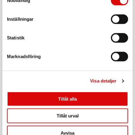
Nödvändig
ORAL B
Borsthuvud iO Gentle Care Black 3st
Inställningar
Art nr:
A15603
Tillv. art. nr:
Statistik
456968
Rek: 349,00 kr
ORAL B
Marknadsföring
Borsthuvud iO Gentle Care 2st
Art nr:
A15735
Tillv. art. nr:
Visa detaljer
373487
Rek: 249,00 kr
ORAL B
Tillåt alla
Borsthuvud iO Gentle Care White 3st
Art nr:
Tillåt urval
A15600
Tillv. art. nr:
373739
Rek: 349,00 kr
Avvisa