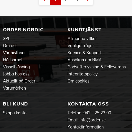
ORDER NORDIC
KUNDTJÄNST
3PL
Allmänna villkor
Om oss
Vanliga frågor
Vår historia
Service & Support
Hållbarhet
Ansökan om RMA
Visselblåsning
Godsefterlysning & Felleverans
Jobba hos oss
Integritetspolicy
Aktuellt på Order
Om cookies
Varumärken
BLI KUND
KONTAKTA OSS
Skapa konto
Telefon:
042 - 25 23 00
Email:
info@order.se
Kontaktinformation