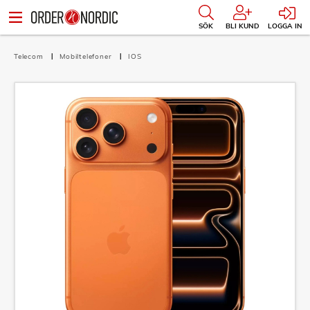
SÖK
BLI KUND
LOGGA IN
Telecom
Mobiltelefoner
IOS