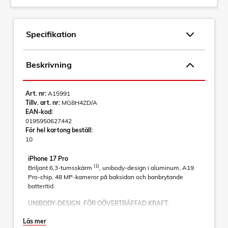
Specifikation
Beskrivning
Art. nr:
A15991
Tillv. art. nr:
MG8H4ZD/A
EAN-kod:
0195950627442
För hel kartong beställ:
10
iPhone 17 Pro
(1)
Briljant 6,3-tumsskärm
, unibody-design i aluminum, A19
Pro-chip, 48 MP-kameror på baksidan och banbrytande
batteritid.
UNIBODY-DESIGN. FÖR OÖVERTRÄFFAD KRAFT.
Unibody-design i varmpressat aluminium för tidernas mest
Läs mer
kraftfulla iPhone.