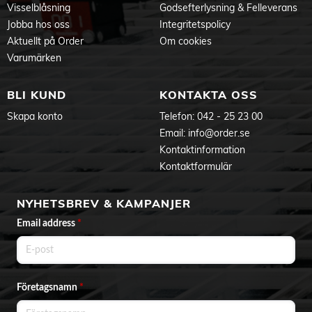
Visselblåsning
Godsefterlysning & Felleverans
Jobba hos oss
Integritetspolicy
Aktuellt på Order
Om cookies
Varumärken
BLI KUND
KONTAKTA OSS
Skapa konto
Telefon:
042 - 25 23 00
Email:
info@order.se
Kontaktinformation
Kontaktformulär
NYHETSBREV & KAMPANJER
Email address
*
Företagsnamn
*