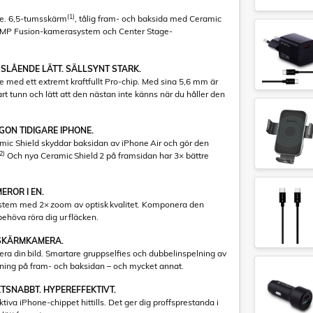
(1)
ne. 6,5-tumsskärm
, tålig fram- och baksida med Ceramic
8 MP Fusion-kamerasystem och Center Stage-
 SLÅENDE LÄTT. SÄLLSYNT STARK.
 med ett extremt kraftfullt Pro-chip. Med sina 5,6 mm är
rt tunn och lätt att den nästan inte känns när du håller den
GON TIDIGARE IPHONE.
ramic Shield skyddar baksidan av iPhone Air och gör den
2)
Och nya Ceramic Shield 2 på framsidan har 3× bättre
ROR I EN.
tem med 2× zoom av optisk kvalitet. Komponera den
behöva röra dig ur fläcken.
-SKÄRMKAMERA.
ra din bild. Smartare gruppselfies och dubbelinspelning av
lning på fram- och baksidan – och mycket annat.
XTSNABBT. HYPEREFFEKTIVT.
tiva iPhone-chippet hittills. Det ger dig proffsprestanda i