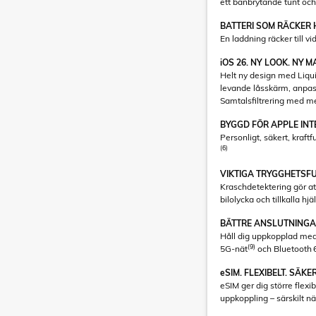
ett banbrytande tunt och 
BATTERI SOM RÄCKER 
En laddning räcker till v
iOS 26. NY LOOK. NY M
Helt ny design med Liqui
levande låsskärm, anpa
Samtalsfiltrering med m
BYGGD FÖR APPLE INT
Personligt, säkert, kraftfu
(6)
VIKTIGA TRYGGHETSF
Kraschdetektering gör at
bilolycka och tillkalla hj
BÄTTRE ANSLUTNINGA
Håll dig uppkopplad med h
(9)
5G-nät
och Bluetooth 
eSIM. FLEXIBELT. SÄKE
eSIM ger dig större flex
uppkoppling – särskilt n