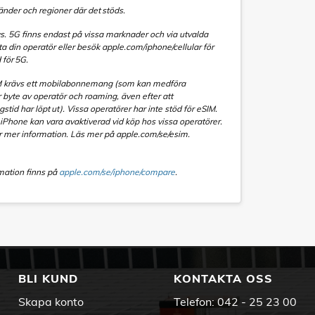
i länder och regioner där det stöds.
. 5G finns endast på vissa marknader och via utvalda
a din operatör eller besök apple.com/iphone/cellular för
 för 5G.
IM krävs ett mobilabonnemang (som kan medföra
 byte av operatör och roaming, även efter att
id har löpt ut). Vissa operatörer har inte stöd för eSIM.
Phone kan vara avaktiverad vid köp hos vissa operatörer.
r mer information. Läs mer på apple.com/se/esim.
rmation finns på
apple.com/se/iphone/compare
.
BLI KUND
KONTAKTA OSS
Skapa konto
Telefon:
042 - 25 23 00