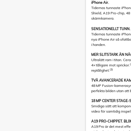
iPhone Air.
Tidernas tunnaste iPho
Shield, A19 Pro-chip, 4
skärmkamera.
SENSATIONELLT TUNN.
Tidernas tunnaste iPhone
nya iPhone Air så ofattba
i handen.
MER SLITSTARK ÄN NÅ
Ultralätt ram i titan. Ce
(
4× tåligare mot sprickor.
(3)
reptålighet.
TVÅ AVANCERADE KAME
48 MP Fusion-kamerasys
perfekta bilden utan att 
18 MP CENTER STAGE
Smidiga sätt att kompone
video för samtidig inspe
A19 PRO-CHIPPET. BLI
A19 Pro är det mest effek