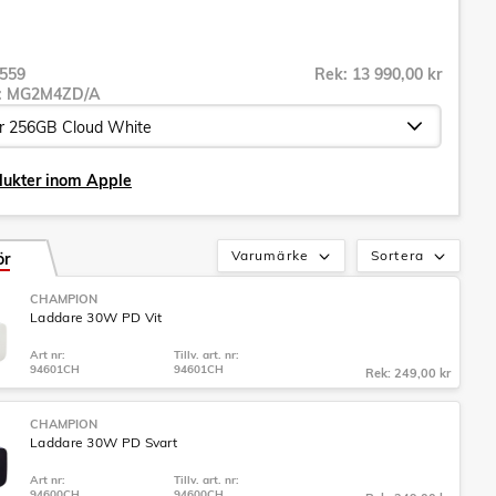
559
Rek: 13 990,00 kr
r:
MG2M4ZD/A
dukter inom Apple
Varumärke
Sortera
ör
CHAMPION
Laddare 30W PD Vit
Art nr:
Tillv. art. nr:
94601CH
94601CH
Rek: 249,00 kr
CHAMPION
Laddare 30W PD Svart
Art nr:
Tillv. art. nr:
94600CH
94600CH