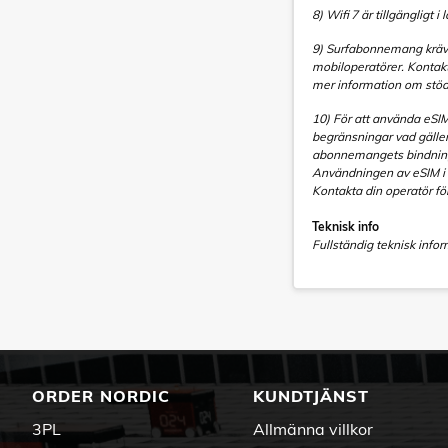
8) Wifi 7 är tillgängligt 
9) Surfabonnemang krävs
mobiloperatörer. Kontakt
mer information om stöd
10) För att använda eS
begränsningar vad gäller
abonnemangets bindningst
Användningen av eSIM i i
Kontakta din operatör fö
Teknisk info
Fullständig teknisk info
ORDER NORDIC
KUNDTJÄNST
3PL
Allmänna villkor