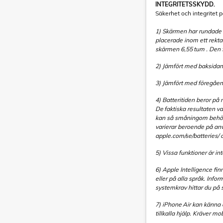
INTEGRITETSSKYDD.
Säkerhet och integritet p
1) Skärmen har rundade 
placerade inom ett rekta
skärmen 6,55 tum . Den 
2) Jämfört med baksidan
3) Jämfört med föregåen
4) Batteritiden beror på
De faktiska resultaten va
kan så småningom behöva
varierar beroende på anv
apple.com/se/batteries/ 
5) Vissa funktioner är int
6) Apple Intelligence finn
eller på alla språk. Info
systemkrav hittar du på
7) iPhone Air kan känna 
tillkalla hjälp. Kräver mo