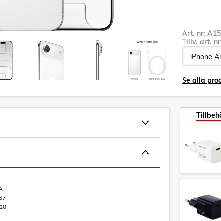
Art. nr:
A15
Tillv. art. n
Se alla pro
Tillbeh
A
67
10