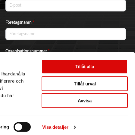
Företagsnamn
*
Organisationsnummer
*
Tillåt alla
illhandahålla
Ja, jag vill prenumerera på nyhetsbrevet.
ifierare och
Tillåt urval
vi
 du har
Avvisa
Skicka
ring
Visa detaljer