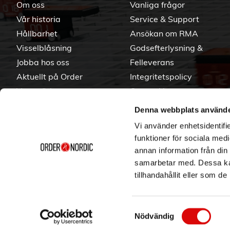
Om oss
Vanliga frågor
Vår historia
Service & Support
Hållbarhet
Ansökan om RMA
Visselblåsning
Godsefterlysning &
Jobba hos oss
Felleverans
Aktuellt på Order
Integritetspolicy
Varumärken
Om cookies
Denna webbplats använde
Vi använder enhetsidentifie
funktioner för sociala medi
annan information från din
samarbetar med. Dessa kan
tillhandahållit eller som d
Samtyckesval
Nödvändig