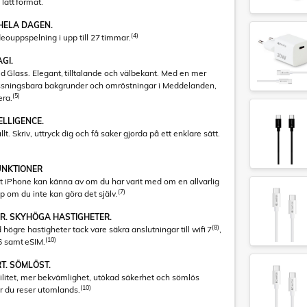
lätt format.
HELA DAGEN.
(4)
ideouppspelning i upp till 27 timmar.
AGI.
d Glass. Elegant, tilltalande och välbekant. Med en mer
ssningsbara bakgrunder och omröstningar i Meddelanden,
(5)
era.
ELLIGENCE.
llt. Skriv, uttryck dig och få saker gjorda på ett enklare sätt.
UNKTIONER
t iPhone kan känna av om du har varit med om en allvarlig
(7)
älp om du inte kan göra det själv.
R. SKYHÖGA HASTIGHETER.
(8)
ögre hastigheter tack vare säkra anslutningar till wifi 7
,
(10)
6 samt eSIM.
RT. SÖMLÖST.
ibilitet, mer bekvämlighet, utökad säkerhet och sömlös
(10)
är du reser utomlands.