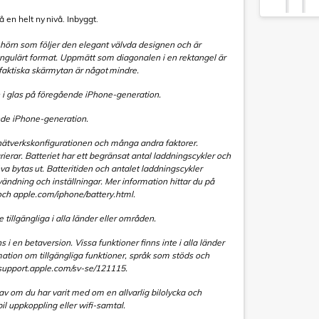
å en helt ny nivå. Inbyggt.
hörn som följer den elegant välvda designen och är
ngulärt format. Uppmätt som diagonalen i en rektangel är
faktiska skärmytan är något mindre.
 i glas på föregående iPhone-generation.
de iPhone-generation.
 nätverkskonfigurationen och många andra faktorer.
rierar. Batteriet har ett begränsat antal laddningscykler och
 bytas ut. Batteritiden och antalet laddningscykler
ändning och inställningar. Mer information hittar du på
och apple.com/iphone/battery.html.
e tillgängliga i alla länder eller områden.
s i en betaversion. Vissa funktioner finns inte i alla länder
rmation om tillgängliga funktioner, språk som stöds och
 support.apple.com/sv-se/121115.
av om du har varit med om en allvarlig bilolycka och
bil uppkoppling eller wifi-samtal.