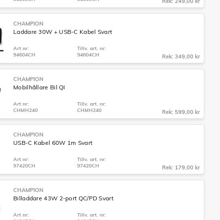
Rek: 249,00 kr
CHAMPION
Laddare 30W + USB-C Kabel Svart
Art nr:
Tillv. art. nr:
94604CH
94604CH
Rek: 349,00 kr
CHAMPION
Mobilhållare Bil QI
Art nr:
Tillv. art. nr:
CHMH240
CHMH240
Rek: 599,00 kr
CHAMPION
USB-C Kabel 60W 1m Svart
Art nr:
Tillv. art. nr:
97420CH
97420CH
Rek: 179,00 kr
CHAMPION
Billaddare 43W 2-port QC/PD Svart
Art nr:
Tillv. art. nr: