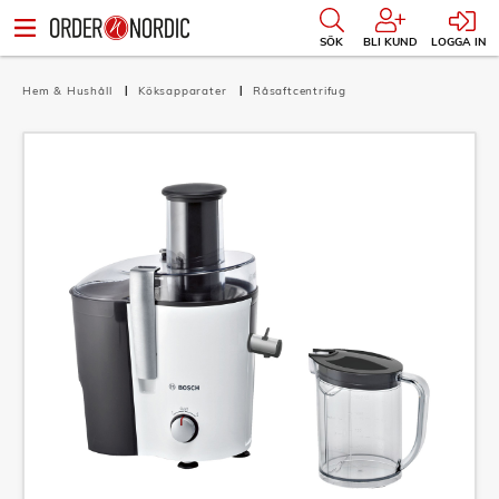
SÖK
BLI KUND
LOGGA IN
Hem & Hushåll
Köksapparater
Råsaftcentrifug