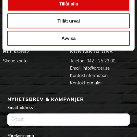
- EU 29–32
Tillåt alla
Hållbarhet
Ansökan om RMA
- EU 33–36
Visselblåsning
Godsefterlysning & Felleverans
Jobba hos oss
Integritetspolicy
Tillåt urval
Aktuellt på Order
Om cookies
Varumärken
Avvisa
BLI KUND
KONTAKTA OSS
Skapa konto
Telefon:
042 - 25 23 00
Email:
info@order.se
Kontaktinformation
Kontaktformulär
NYHETSBREV & KAMPANJER
Email address
*
Företagsnamn
*