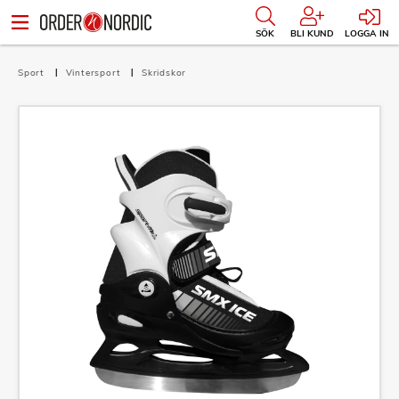
SÖK
BLI KUND
LOGGA IN
Sport
Vintersport
Skridskor