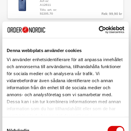
Art nr:
- Volym: 35L
A12611
- Garanti: 5 års fabrikationsgaranti
Tillv. art. nr:
92205.70
Rek: 99,90 kr
CAVALET
Bagagetag Röd
Art nr:
A12612
Denna webbplats använder cookies
Tillv. art. nr:
92205.90
Rek: 99,90 kr
Vi använder enhetsidentifierare för att anpassa innehållet
och annonserna till användarna, tillhandahålla funktioner
CAVALET
för sociala medier och analysera vår trafik. Vi
TSA-Lås
vidarebefordrar även sådana identifierare och annan
Art nr:
information från din enhet till de sociala medier och
A12609
Tillv. art. nr:
annons- och analysföretag som vi samarbetar med.
92020
Rek: 99,90 kr
Dessa kan i sin tur kombinera informationen med annan
information som du har tillhandahållit eller som de har
CAVALET
samlat in när du har använt deras tjänster.
Nackkudde Minnesskum Ergonomisk
Samtyckesval
Art nr:
Nödvändig
A12615