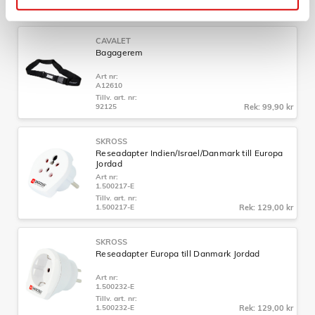
92201.70
Rek: 129,00 kr
CAVALET
Bagagerem
Art nr:
A12610
Tillv. art. nr:
92125
Rek: 99,90 kr
SKROSS
Reseadapter Indien/Israel/Danmark till Europa
Jordad
Art nr:
1.500217-E
Tillv. art. nr:
1.500217-E
Rek: 129,00 kr
SKROSS
Reseadapter Europa till Danmark Jordad
Art nr:
1.500232-E
Tillv. art. nr:
1.500232-E
Rek: 129,00 kr