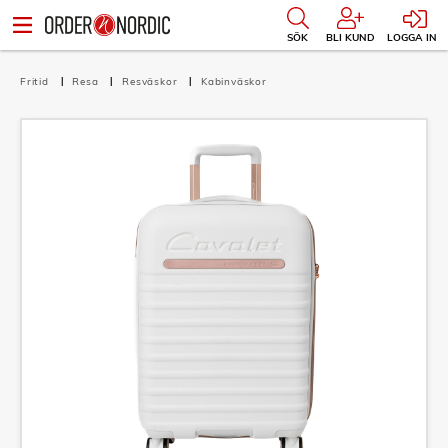
SÖK
BLI KUND
LOGGA IN
Fritid
Resa
Resväskor
Kabinväskor