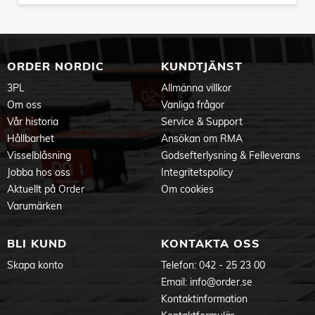
ORDER NORDIC
KUNDTJÄNST
3PL
Allmänna villkor
Om oss
Vanliga frågor
Vår historia
Service & Support
Hållbarhet
Ansökan om RMA
Visselblåsning
Godsefterlysning & Felleverans
Jobba hos oss
Integritetspolicy
Aktuellt på Order
Om cookies
Varumärken
BLI KUND
KONTAKTA OSS
Skapa konto
Telefon:
042 - 25 23 00
Email:
info@order.se
Kontaktinformation