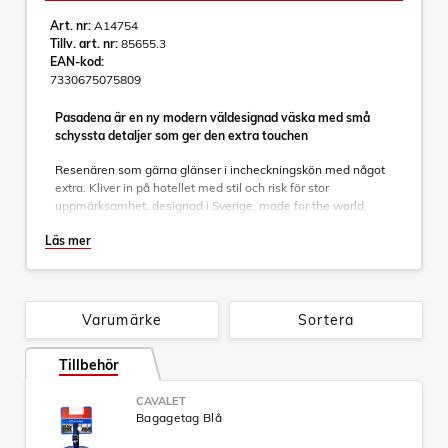
Art. nr:
A14754
Tillv. art. nr:
85655.3
EAN-kod:
7330675075809
Pasadena är en ny modern väldesignad väska med små
schyssta detaljer som ger den extra touchen
Resenären som gärna glänser i incheckningskön med något
extra. Kliver in på hotellet med stil och risk för stor
uppmärksamhet, designad i Sverige, made for the world.
Genomtänkta detaljer som matchar rakt igenom. Dubbelhjul
Läs mer
gör den stabil och lättmanövrerad, en inredning som följer
väskans yttre färgkombinationer. Detaljer som nätficka och
fack för småprylar, avdelare och packband där du placerar
dina kläder som ligger säkert på plats.
Varumärke
Sortera
Specifikationer:
Tillbehör
- Helt integrerat teleskophandtag
- Fast TSA-lås som är inbyggt
- Material: 100% virgin ABS
CAVALET
Bagagetag Blå
- Mått: 55 x 40 x 20cm
- Vikt: 2,7kg