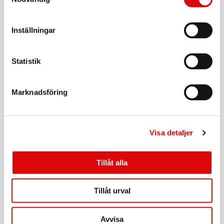
Tillv. art. nr:
92202.10
Rek: 199,00 kr
Inställningar
CAVALET
Bagagevåg
Statistik
Art nr:
A14753
Tillv. art. nr:
92208.11
Rek: 179,00 kr
Marknadsföring
CAVALET
Sovmask
Visa detaljer
Art nr:
A12616
Tillv. art. nr:
92200.10
Rek: 49,90 kr
Tillåt alla
CAVALET
Nackkudde Komfort
Tillåt urval
Art nr:
A12614
Avvisa
Tillv. art. nr: