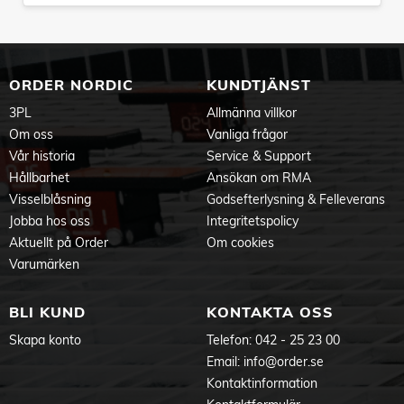
ORDER NORDIC
KUNDTJÄNST
3PL
Allmänna villkor
Om oss
Vanliga frågor
Vår historia
Service & Support
Hållbarhet
Ansökan om RMA
Visselblåsning
Godsefterlysning & Felleverans
Jobba hos oss
Integritetspolicy
Aktuellt på Order
Om cookies
Varumärken
BLI KUND
KONTAKTA OSS
Skapa konto
Telefon:
042 - 25 23 00
Email:
info@order.se
Kontaktinformation