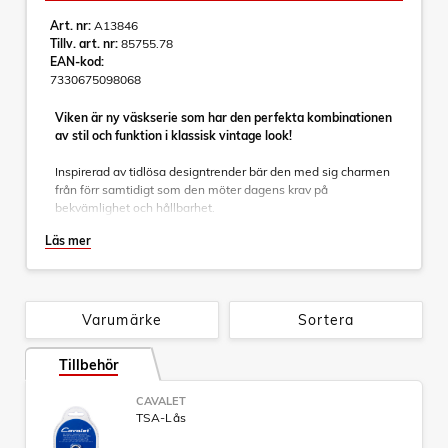
Art. nr:
A13846
Tillv. art. nr:
85755.78
EAN-kod:
7330675098068
Viken är ny väskserie som har den perfekta kombinationen
av stil och funktion i klassisk vintage look!
Inspirerad av tidlösa designtrender bär den med sig charmen
från förr samtidigt som den möter dagens krav på
bekvämlighet och hållbarhet.
Läs mer
Viken finns i flera färger och i 3 storlekar. Genomtänkta
detaljer som matchar rakt igenom. Dubbelhjul gör den stabil
och lättmanövrerad. Avdelare och packband så dina kläder
ligger snyggt på plats. Integrerat TSA-lås.
Resväskan (M) 67 cm och (L) 75 cm är expanderbara.
Varumärke
Sortera
Uppgradera din accessoarsamling med Viken – en tidlös
Tillbehör
klassiker!
CAVALET
TSA-Lås
Specifikationer:
- Helt integrerat teleskophandtag