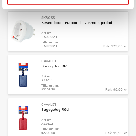
1.500217-E
Rek: 129,00 kr
SKROSS
Reseadapter Europa till Danmark Jordad
Art nr:
1.500232-E
Tillv. art. nr:
1.500232-E
Rek: 129,00 kr
CAVALET
Bagagetag Blå
Art nr:
A12611
Tillv. art. nr:
92205.70
Rek: 99,90 kr
CAVALET
Bagagetag Röd
Art nr:
A12612
Tillv. art. nr:
92205.90
Rek: 99,90 kr