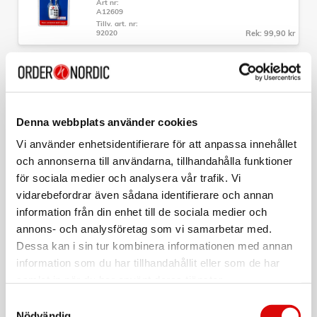
Art nr:
- Fast TSA-lås som är inbyggt
A12609
- Material: PC
Tillv. art. nr:
- Mått: 55 x 40 x 20cm
92020
Rek: 99,90 kr
- Vikt: 2,9kg
- Volym: 37L
CAVALET
- Garanti: 10 års fabrikationsgaranti
Nackkudde Minnesskum Ergonomisk
Art nr:
A12615
Denna webbplats använder cookies
Tillv. art. nr:
92202.10
Rek: 199,00 kr
Vi använder enhetsidentifierare för att anpassa innehållet
och annonserna till användarna, tillhandahålla funktioner
CAVALET
för sociala medier och analysera vår trafik. Vi
Bagagevåg
vidarebefordrar även sådana identifierare och annan
Art nr:
information från din enhet till de sociala medier och
A14753
Tillv. art. nr:
annons- och analysföretag som vi samarbetar med.
92208.11
Rek: 179,00 kr
Dessa kan i sin tur kombinera informationen med annan
information som du har tillhandahållit eller som de har
CAVALET
samlat in när du har använt deras tjänster.
Sovmask
Samtyckesval
Art nr:
Nödvändig
A12616