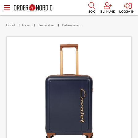
SÖK
BLI KUND
LOGGA IN
Fritid
Resa
Resväskor
Kabinväskor