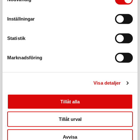
Tillv. art. nr:
92200.10
Rek: 49,90 kr
Inställningar
CAVALET
Nackkudde Komfort
Statistik
Art nr:
A12614
Tillv. art. nr:
92201.70
Rek: 129,00 kr
Marknadsföring
CAVALET
Bagagerem
Visa detaljer
Art nr:
A12610
Tillv. art. nr:
92125
Rek: 99,90 kr
Tillåt alla
SKROSS
Reseadapter Indien/Israel/Danmark till Europa
Tillåt urval
Jordad
Art nr:
1.500217-E
Avvisa
Tillv. art. nr: