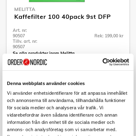
MELITTA
Kaffefilter 100 40pack 9st DFP
Art. nr:
90507
Rek: 199,00 kr
Tillv. art. nr:
90507
Se alla produkter inom Melitta
Specifikation
Denna webbplats använder cookies
Vi använder enhetsidentifierare för att anpassa innehållet
Beskrivning
och annonserna till användarna, tillhandahålla funktioner
för sociala medier och analysera vår trafik. Vi
vidarebefordrar även sådana identifierare och annan
Art. nr:
90507
Tillv. art. nr:
90507
information från din enhet till de sociala medier och
EAN-kod:
annons- och analysföretag som vi samarbetar med.
4006508905072