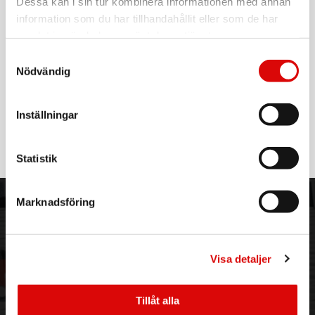
Dessa kan i sin tur kombinera informationen med annan
För hel kartong beställ:
9
information som du har tillhandahållit eller som de har
Kaffefilter 100
samlat in när du har använt deras tjänster.
Passar bla: Aroma Boy
Samtyckesval
- 40pack
Nödvändig
- OBS 9st DFP
Inställningar
Läs mer
Statistik
Marknadsföring
ORDER NORDIC
KUNDTJÄNST
3PL
Allmänna villkor
Om oss
Vanliga frågor
Visa detaljer
Vår historia
Service & Support
Hållbarhet
Ansökan om RMA
Visselblåsning
Godsefterlysning & Felleverans
Tillåt alla