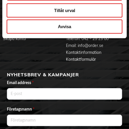
Jobba hos oss
Integritetspolicy
Aktuellt på Order
Om cookies
Tillåt urval
Varumärken
Avvisa
BLI KUND
KONTAKTA OSS
Skapa konto
Telefon:
042 - 25 23 00
Email:
info@order.se
Kontaktinformation
Kontaktformulär
NYHETSBREV & KAMPANJER
Email address
*
Företagsnamn
*