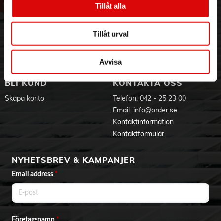
Tillåt alla
Hållbarhet
Ansökan om RMA
Visselblåsning
Godsefterlysning & Felleverans
Jobba hos oss
Integritetspolicy
Tillåt urval
Aktuellt på Order
Om cookies
Varumärken
Avvisa
BLI KUND
KONTAKTA OSS
Skapa konto
Telefon:
042 - 25 23 00
Email:
info@order.se
Kontaktinformation
Kontaktformulär
NYHETSBREV & KAMPANJER
Email address
*
Företagsnamn
*