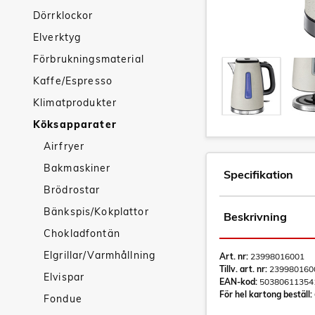
Dörrklockor
Elverktyg
Förbrukningsmaterial
Kaffe/Espresso
Klimatprodukter
Köksapparater
Airfryer
Bakmaskiner
Specifikation
Brödrostar
Bänkspis/Kokplattor
Beskrivning
Chokladfontän
Elgrillar/Varmhållning
Art. nr:
23998016001
Tillv. art. nr:
239980160
Elvispar
EAN-kod:
50380611354
För hel kartong beställ:
Fondue