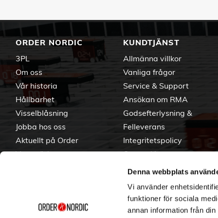
ORDER NORDIC
KUNDTJÄNST
3PL
Allmänna villkor
Om oss
Vanliga frågor
Vår historia
Service & Support
Hållbarhet
Ansökan om RMA
Visselblåsning
Godsefterlysning &
Jobba hos oss
Felleverans
Aktuellt på Order
Integritetspolicy
Varumärken
Om cookies
Denna webbplats använde
Vi använder enhetsidentifie
funktioner för sociala medi
annan information från din