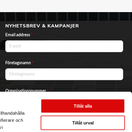
NYHETSBREV & KAMPANJER
Email address
*
Företagsnamn
*
Organisationsnummer
*
Tillåt alla
illhandahålla
Ja, jag vill prenumerera på nyhetsbrevet.
ifierare och
Tillåt urval
vi