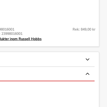
98016001
Rek: 849,00 kr
r:
23998016001
dukter inom Russell Hobbs