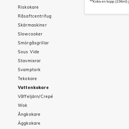
**Koka en kopp (236ml) j
Riskokare
Råsaftcentrifug
Skärmaskiner
Slowcooker
Smörgåsgrillar
Sous Vide
Stavmixrar
Svamptork
Tekokare
Vattenkokare
Våffeljärn/Crepé
Wok
Ångkokare
Äggkokare