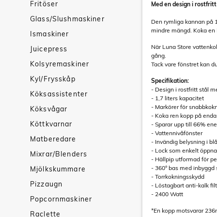
Fritöser
Med en design i rostfri
Glass/Slushmaskiner
Den rymliga kannan på 1,7
mindre mängd. Koka en 
Ismaskiner
När Luna Store vattenkoka
Juicepress
gång.
Kolsyremaskiner
Tack vare fönstret kan du
Kyl/Frysskåp
Specifikation:
- Design i rostfritt stå
Köksassistenter
- 1,7 liters kapacitet
- Markörer för snabbkok
Köksvågar
- Koka ren kopp på enda
Köttkvarnar
- Sparar upp till 66% ene
- Vattennivåfönster
Matberedare
- Invändig belysning i blå
- Lock som enkelt öppna
Mixrar/Blenders
- Hällpip utformad för pe
- 360° bas med inbyggd 
Mjölkskummare
- Torrkokningsskydd
Pizzaugn
- Löstagbart anti-kalk fil
- 2400 Watt
Popcornmaskiner
*En kopp motsvarar 236
Raclette