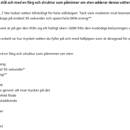
tt stål och med en färg och struktur som påminner om sten adderar denna vattenk
 liter kokar vatten tillräckligt för hela sällskapet. Tack vare markörer inuti kann
kopp på endast 55 sekunder och spara hela 66% energi**
re är på ger den ifrån sig ett härligt sken i blått från den invändiga belysningen v
 enkelt se hur mycket vatten du fyller på och med hällpipen som är designad för at
l med en färg och struktur som påminner om sten
ning
st 55 sekunder*
rgi**
tt
s genom att man trycker på det
rfekt flöde
sladdvinda
ter
ml