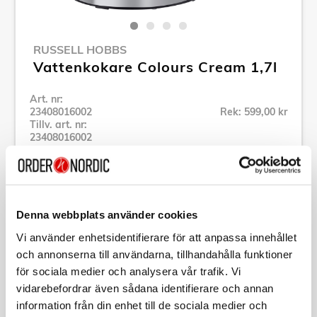
RUSSELL HOBBS
Vattenkokare Colours Cream 1,7l
Art. nr:
23408016002
Rek: 599,00 kr
Tillv. art. nr:
23408016002
Se alla produkter inom Russell Hobbs
Specifikation
Denna webbplats använder cookies
Vi använder enhetsidentifierare för att anpassa innehållet
och annonserna till användarna, tillhandahålla funktioner
Beskrivning
för sociala medier och analysera vår trafik. Vi
vidarebefordrar även sådana identifierare och annan
Art. nr:
23408016002
information från din enhet till de sociala medier och
Tillv. art. nr: