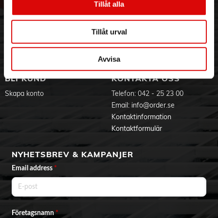
- Lock som öppnas genom att man drar det uppåt
Tillåt alla
Hållbarhet
Ansökan om RMA
- Vattennivåindikator
Visselblåsning
Godsefterlysning & Felleverans
- 360° bas med sladdförvaring
Jobba hos oss
Integritetspolicy
- Dolt värmeelement
Tillåt urval
- Avtagbart, tvättbart filter
Aktuellt på Order
Om cookies
- 2400W
Varumärken
Avvisa
BLI KUND
KONTAKTA OSS
Skapa konto
Telefon:
042 - 25 23 00
Email:
info@order.se
Kontaktinformation
Kontaktformulär
NYHETSBREV & KAMPANJER
Email address
*
Företagsnamn
*