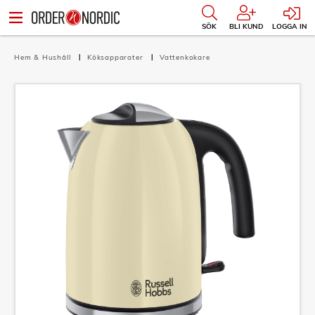
SÖK
BLI KUND
LOGGA IN
Hem & Hushåll
Köksapparater
Vattenkokare