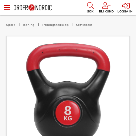
SÖK
BLI KUND
LOGGA IN
Sport
Träning
Träningsredskap
Kettlebells