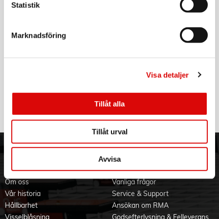
Statistik
Art nr:
4103101414
Tillv. art. nr:
4103101414
Rek: 39,00 kr
Marknadsföring
VARTA
Laddningsbart batteri AAA 1000 mAh 4-pack
Visa detaljer
Art nr:
5703301404
Tillv. art. nr:
Tillåt alla
5703301404
Rek: 179,00 kr
Tillåt urval
ORDER NORDIC
KUNDTJÄNST
Avvisa
3PL
Allmänna villkor
Om oss
Vanliga frågor
Vår historia
Service & Support
Hållbarhet
Ansökan om RMA
Visselblåsning
Godsefterlysning & Felleverans