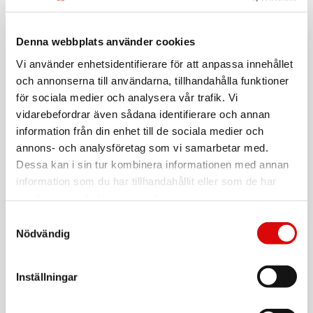
Tillv. art. nr:
01.492944.01.001
EAN-kod:
Denna webbplats använder cookies
8713016086020
För hel kartong beställ:
Vi använder enhetsidentifierare för att anpassa innehållet
12
och annonserna till användarna, tillhandahålla funktioner
för sociala medier och analysera vår trafik. Vi
Denna trendiga köksvåg med bambuhölje klarar vikter upp
till 5 kg
vidarebefordrar även sådana identifierare och annan
information från din enhet till de sociala medier och
Den har en LCD-display som är lätt att Läsa av och kan
annons- och analysföretag som vi samarbetar med.
användas både som brev- och köksvåg.
Dessa kan i sin tur kombinera informationen med annan
- Kapacitet 5Kg
information som du har tillhandahållit eller som de har
- Hög noggrannhet
Läs mer
- Lättläst display
samlat in när du har använt deras tjänster.
- Tarafunktion för tillägg
Samtyckesval
- Omkopplare kg/lb
Nödvändig
- Varning för överbelastning
Varumärke
Sortera
- Indikering av svagt batteri
- Automatisk avstängning
Tillbehör
Kollektion
- Antiglidfötter
Inställningar
- Digital kontrollpanel
- Bambu hölje
VARTA
Longlife AAA / LR03 Batteri 4-pack