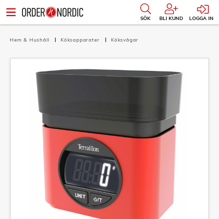
SÖK
BLI KUND
LOGGA IN
Hem & Hushåll
Köksapparater
Köksvågar