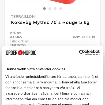
TERRAILLON
Köksvåg Mythic 70`s Rouge 5 kg
Art. nr:
A13465
Rek: 399,00 kr
Tillv. art. nr:
TER15200
Se alla produkter inom Terraillon
Denna webbplats använder cookies
Specifikation
Vi använder enhetsidentifierare för att anpassa innehållet
och annonserna till användarna, tillhandahålla funktioner
Beskrivning
för sociala medier och analysera vår trafik. Vi
vidarebefordrar även sådana identifierare och annan
Art. nr:
A13465
information från din enhet till de sociala medier och
Tillv. art. nr:
TER15200
annons- och analysföretag som vi samarbetar med.