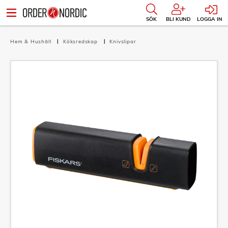
SÖK
BLI KUND
LOGGA IN
Hem & Hushåll
Köksredskap
Knivslipar