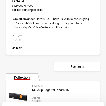
EAN-kod:
6424009787009
För hel kartong beställ:
6
Om du använder Fiskars Roll-Sharp knivslip minst en gång i
månaden hålls knivarna vassa länge. Fungerar utan el,
lämpar sig för både vänster- och högerhänta.
- 16,5 cm
- 87 g
Läs mer
Sortera
Kollektion
FISKARS
Knivslip Edge roll-sharp 16,5
Art nr:
1003098
Tillv. art. nr: