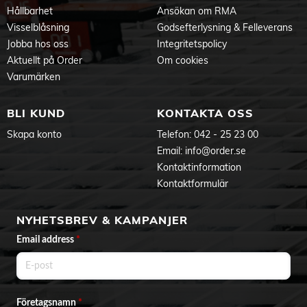
Hållbarhet
Ansökan om RMA
Visselblåsning
Godsefterlysning & Felleverans
Jobba hos oss
Integritetspolicy
Aktuellt på Order
Om cookies
Varumärken
BLI KUND
KONTAKTA OSS
Skapa konto
Telefon:
042 - 25 23 00
Email:
info@order.se
Kontaktinformation
Kontaktformulär
NYHETSBREV & KAMPANJER
Email address
*
Företagsnamn
*