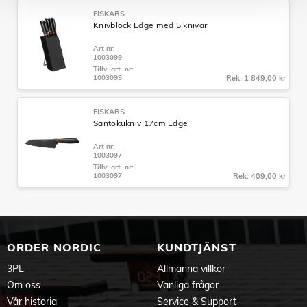
FISKARS
Knivblock Edge med 5 knivar
Art nr:
1003099
Tillv. art. nr:
1003099
Rek: 1 849,00 kr
FISKARS
Santokukniv 17cm Edge
Art nr:
1003097
Tillv. art. nr:
1003097
Rek: 409,00 kr
ORDER NORDIC
KUNDTJÄNST
3PL
Allmänna villkor
Om oss
Vanliga frågor
Vår historia
Service & Support