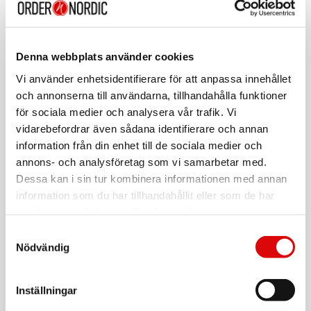
1003098
Rek: 299,00 kr
FISKARS
Tomatkniv 13cm Edge
Denna webbplats använder cookies
Art nr:
Vi använder enhetsidentifierare för att anpassa innehållet
1003092
och annonserna till användarna, tillhandahålla funktioner
Tillv. art. nr:
1003092
Rek: 259,00 kr
för sociala medier och analysera vår trafik. Vi
vidarebefordrar även sådana identifierare och annan
FISKARS
information från din enhet till de sociala medier och
Kockkniv 15cm Edge
annons- och analysföretag som vi samarbetar med.
Art nr:
Dessa kan i sin tur kombinera informationen med annan
1003095
information som du har tillhandahållit eller som de har
Tillv. art. nr:
1003095
Rek: 409,00 kr
samlat in när du har använt deras tjänster.
Samtyckesval
FISKARS
Nödvändig
Skalkniv 8cm Edge
Art nr:
1003091
Inställningar
Tillv. art. nr:
1003091
Rek: 259,00 kr