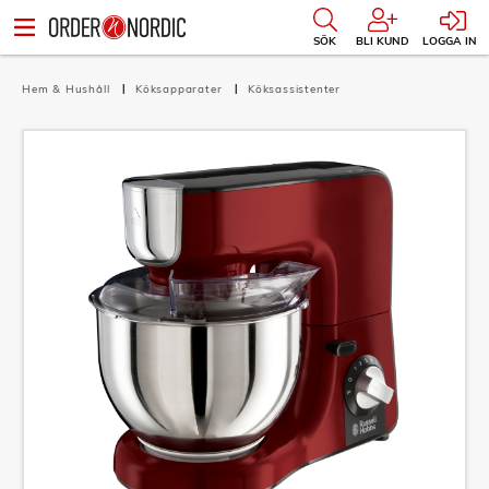
SÖK
BLI KUND
LOGGA IN
Hem & Hushåll
Köksapparater
Köksassistenter