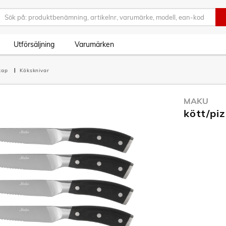
Utförsäljning
Varumärken
skap
Köksknivar
MAKU
kött/pi