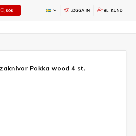
LOGGA IN
BLI KUND
SÖK
zzaknivar Pakka wood 4 st.