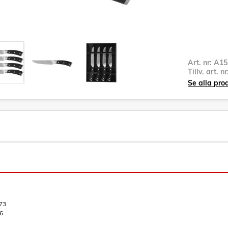
Art. nr:
A15
Tillv. art. n
Se alla pr
73
6