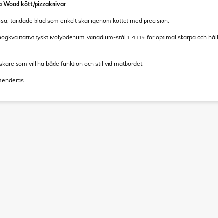
a Wood kött/pizzaknivar
ssa, tandade blad som enkelt skär igenom köttet med precision.
 högkvalitativt tyskt Molybdenum Vanadium-stål 1.4116 för optimal skärpa och håll
lskare som vill ha både funktion och stil vid matbordet.
menderas.