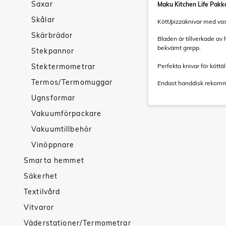
Saxar
Maku Kitchen Life Pakk
Skålar
Kött/pizzaknivar med va
Skärbrädor
Bladen är tillverkade av
bekvämt grepp.
Stekpannor
Stektermometrar
Perfekta knivar för köttä
Termos/Termomuggar
Endast handdisk rekom
Ugnsformar
Vakuumförpackare
Vakuumtillbehör
Vinöppnare
Smarta hemmet
Säkerhet
Textilvård
Vitvaror
Väderstationer/Termometrar