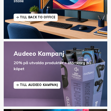
ställe
TILL BACK TO OFFICE
Audeeo Kampanj
20% på utvalda produkter + störtkorg på
köpet
TILL AUDEEO KAMPANJ