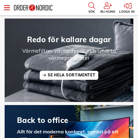
SÖK
BLI KUND
LOGGA IN
Redo för kallare dagar
Värmefiltar, värmedynor och smarta
värmeprodukter
SE HELA SORTIMENTET
Back to office
Allt för det moderna kontoret, samlat på ett