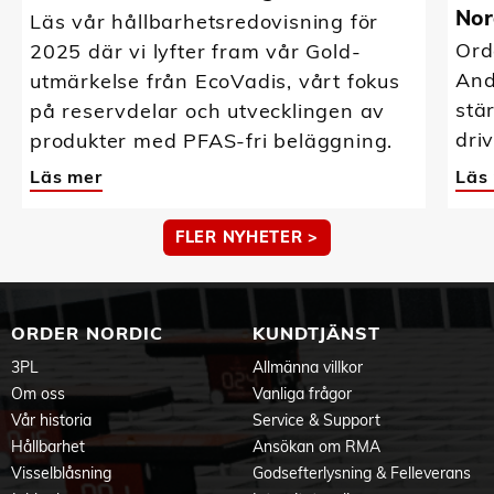
Nor
Läs vår hållbarhetsredovisning för
Ord
2025 där vi lyfter fram vår Gold-
And
utmärkelse från EcoVadis, vårt fokus
stä
på reservdelar och utvecklingen av
driv
produkter med PFAS-fri beläggning.
Läs mer
Läs
FLER NYHETER >
ORDER NORDIC
KUNDTJÄNST
3PL
Allmänna villkor
Om oss
Vanliga frågor
Vår historia
Service & Support
Hållbarhet
Ansökan om RMA
Visselblåsning
Godsefterlysning & Felleverans