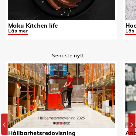
Maku Kitchen life
Hoo
Läs mer
Läs
Senaste
nytt
Hållbarhetsredovisning
And