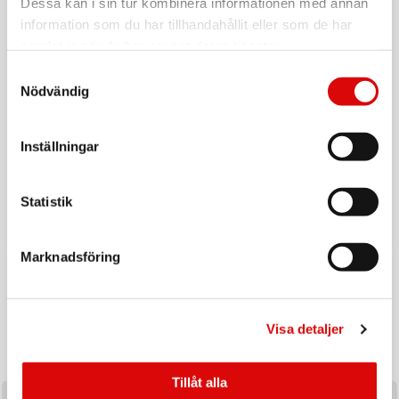
Dessa kan i sin tur kombinera informationen med annan
information som du har tillhandahållit eller som de har
samlat in när du har använt deras tjänster.
Samtyckesval
Nödvändig
Inställningar
Tillbaka till vardagen
Ladda upp inför hösten med ett handplockat sortiment av
Statistik
produkter utvalda för säsongens efterfrågan och
affärsmöjligheter.
Marknadsföring
KAMPANJ
Visa detaljer
Tillåt alla