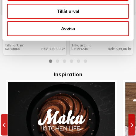
Tillåt urval
LOGILINK
CHAMPION
Cable box - Kabelgömma Small
Mobilhållare Bil QI
Svart
Avvisa
Art nr:
Art nr:
KAB0060
CHMH240
Tillv. art. nr:
Tillv. art. nr:
KAB0060
Rek: 129,00 kr
CHMH240
Rek: 599,00 kr
Tillv. art. nr:
Tillv. art. nr:
KAB0060
CHMH240
Inspiratio
n